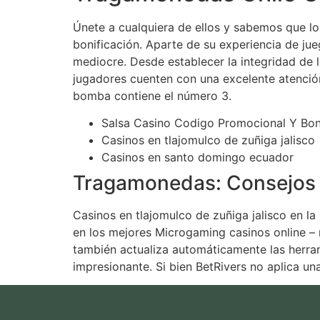
Únete a cualquiera de ellos y sabemos que lo
bonificación. Aparte de su experiencia de ju
mediocre. Desde establecer la integridad de 
jugadores cuenten con una excelente atención
bomba contiene el número 3.
Salsa Casino Codigo Promocional Y Bo
Casinos en tlajomulco de zuñiga jalisco
Casinos en santo domingo ecuador
Tragamonedas: Consejos p
Casinos en tlajomulco de zuñiga jalisco en la
en los mejores Microgaming casinos online – 
también actualiza automáticamente las herram
impresionante. Si bien BetRivers no aplica un