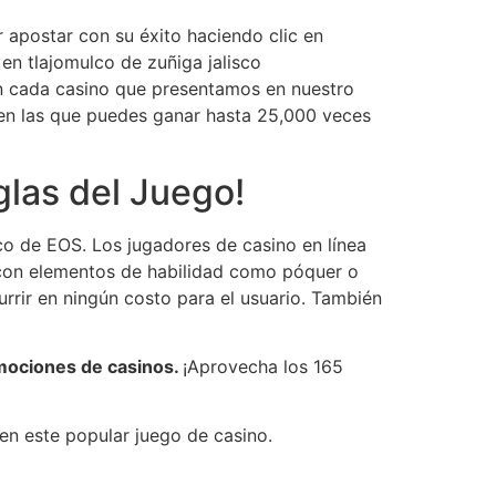
 apostar con su éxito haciendo clic en
en tlajomulco de zuñiga jalisco
con cada casino que presentamos en nuestro
n en las que puedes ganar hasta 25,000 veces
glas del Juego!
co de EOS. Los jugadores de casino en línea
 con elementos de habilidad como póquer o
rrir en ningún costo para el usuario. También
omociones de casinos.
¡Aprovecha los 165
en este popular juego de casino.