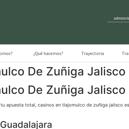
administ
somos?
¿Qué hacemos?
Trayectoria
Tra
ulco De Zuñiga Jalisco
ulco De Zuñiga Jalisco
 tu apuesta total, casinos en tlajomulco de zuñiga jalisco 
Guadalajara