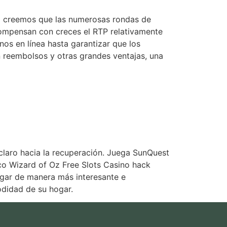
co creemos que las numerosas rondas de
 compensan con creces el RTP relativamente
os en línea hasta garantizar que los
n reembolsos y otras grandes ventajas, una
 claro hacia la recuperación. Juega SunQuest
sco Wizard of Oz Free Slots Casino hack
ugar de manera más interesante e
odidad de su hogar.