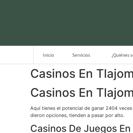
Inicio
Servicios
¿Quiénes 
Casinos En Tlajom
Casinos En Tlajom
Aquí tienes el potencial de ganar 2404 veces
dieron opciones, tienden a pasar por alto.
Casinos De Juegos En 