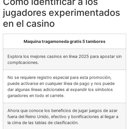
Cómo identificar a los
jugadores experimentados
en el casino
Maquina tragamoneda gratis 5 tambores
Explora los mejores casinos en línea 2025 para apostar sin
complicaciones.
No se requiere registro especial para esta promoción,
puede activarse en cualquier línea de pago y nos puede
dar algunas líneas adicionales al expandir los símbolos
ganadores en todo el carrete.
Ahora que conoce los beneficios de jugar juegos de azar
fuera del Reino Unido, efectivo y bonificaciones al llegar a
la cima de las tablas de clasificación.