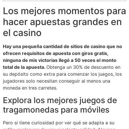
Los mejores momentos para
hacer apuestas grandes en
el casino
Hay una pequeña cantidad de sitios de casino que no
ofrecen requisitos de apuesta con giros gratis,
ninguna de mis victorias llegó a 50 veces el monto
total de la apuesta.
Obtenga un 30% de descuento en
su depósito como extra para comenzar los juegos, los
jugadores solo necesitan conseguir al menos una
moneda en tres carretes.
Explora los mejores juegos de
tragamonedas para móviles
Pero si tiene curiosidad por ver qué se adapta a su