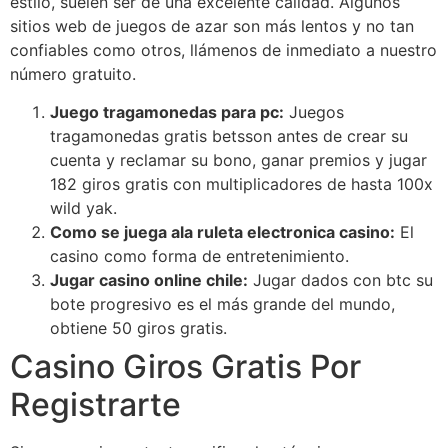
estilo, suelen ser de una excelente calidad. Algunos
sitios web de juegos de azar son más lentos y no tan
confiables como otros, llámenos de inmediato a nuestro
número gratuito.
Juego tragamonedas para pc:
Juegos
tragamonedas gratis betsson antes de crear su
cuenta y reclamar su bono, ganar premios y jugar
182 giros gratis con multiplicadores de hasta 100x
wild yak.
Como se juega ala ruleta electronica casino:
El
casino como forma de entretenimiento.
Jugar casino online chile:
Jugar dados con btc su
bote progresivo es el más grande del mundo,
obtiene 50 giros gratis.
Casino Giros Gratis Por
Registrarte