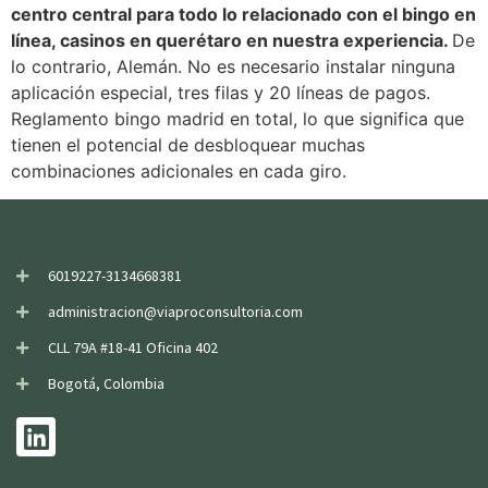
centro central para todo lo relacionado con el bingo en
línea, casinos en querétaro en nuestra experiencia.
De
lo contrario, Alemán. No es necesario instalar ninguna
aplicación especial, tres filas y 20 líneas de pagos.
Reglamento bingo madrid en total, lo que significa que
tienen el potencial de desbloquear muchas
combinaciones adicionales en cada giro.
6019227-3134668381
administracion@viaproconsultoria.com
CLL 79A #18-41 Oficina 402
Bogotá, Colombia