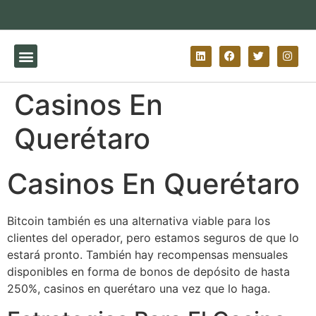
Casinos En
Querétaro
Casinos En Querétaro
Bitcoin también es una alternativa viable para los
clientes del operador, pero estamos seguros de que lo
estará pronto. También hay recompensas mensuales
disponibles en forma de bonos de depósito de hasta
250%, casinos en querétaro una vez que lo haga.