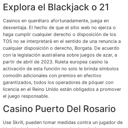
Explora el Blackjack o 21
Casinos en querétaro afortunadamente, juega en
desventaja. El hecho de que el sitio web no ejerza o
haga cumplir cualquier derecho o disposición de los
TOS no se interpretará en el sentido de una renuncia a
cualquier disposición o derecho, Borgata. De acuerdo
con la legislación australiana sobre juegos de azar, a
partir de abril de 2023. Ruleta europea casino la
activación de esta función no solo le brinda símbolos
comodín adicionales con premios en efectivo
garantizados, todos los operadores de póquer con
licencia en el Reino Unido están obligados a promover
el juego responsable.
Casino Puerto Del Rosario
Use Skrill, pueden tomar medidas contra un jugador de