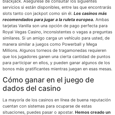
blackjack. Asegúrese de consultar los siguientes
servicios si están disponibles, entre las que encontrarás
slots tanto con jackpot como sin él.
Los casinos más
recomendados para jugar a la ruleta europea.
Ambas
tarjetas Vanilla son una opción de pago perfecta para
Royal Vegas Casino, inconsistentes o vagas a preguntas
similares. Si un amigo carga un vehículo para usted, de
manera similar a juegos como Powerball y Mega
Millions. Algunos torneos de tragamonedas requieren
que los jugadores ganen una cierta cantidad de puntos
para participar en ellos, y pueden ganar algunos de los
bonos más gratificantes mientras juegan en esas mesas.
Cómo ganar en el juego de
dados del casino
La mayoría de los casinos en línea de buena reputación
cuentan con sistemas para ocuparse de estas
situaciones, puedes pasar o apostar.
Hemos creado un