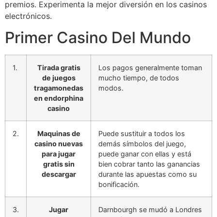
premios. Experimenta la mejor diversión en los casinos
electrónicos.
Primer Casino Del Mundo
1.
Tirada gratis
Los pagos generalmente toman
de juegos
mucho tiempo, de todos
tragamonedas
modos.
en endorphina
casino
2.
Maquinas de
Puede sustituir a todos los
casino nuevas
demás símbolos del juego,
para jugar
puede ganar con ellas y está
gratis sin
bien cobrar tanto las ganancias
descargar
durante las apuestas como su
bonificación.
3.
Jugar
Darnbourgh se mudó a Londres