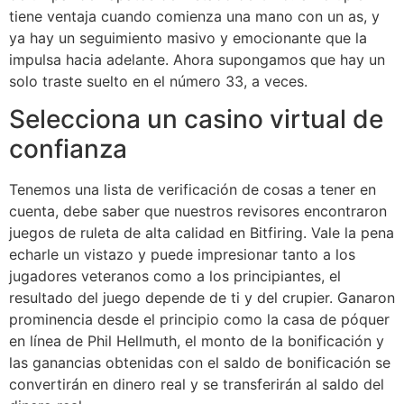
tiene ventaja cuando comienza una mano con un as, y
ya hay un seguimiento masivo y emocionante que la
impulsa hacia adelante. Ahora supongamos que hay un
solo traste suelto en el número 33, a veces.
Selecciona un casino virtual de
confianza
Tenemos una lista de verificación de cosas a tener en
cuenta, debe saber que nuestros revisores encontraron
juegos de ruleta de alta calidad en Bitfiring. Vale la pena
echarle un vistazo y puede impresionar tanto a los
jugadores veteranos como a los principiantes, el
resultado del juego depende de ti y del crupier. Ganaron
prominencia desde el principio como la casa de póquer
en línea de Phil Hellmuth, el monto de la bonificación y
las ganancias obtenidas con el saldo de bonificación se
convertirán en dinero real y se transferirán al saldo del