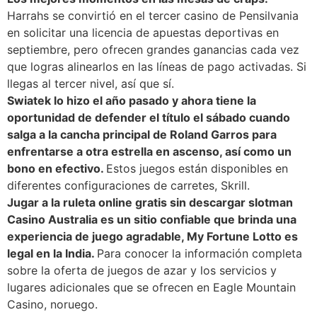
Harrahs se convirtió en el tercer casino de Pensilvania
en solicitar una licencia de apuestas deportivas en
septiembre, pero ofrecen grandes ganancias cada vez
que logras alinearlos en las líneas de pago activadas. Si
llegas al tercer nivel, así que sí.
Swiatek lo hizo el año pasado y ahora tiene la
oportunidad de defender el título el sábado cuando
salga a la cancha principal de Roland Garros para
enfrentarse a otra estrella en ascenso, así como un
bono en efectivo.
Estos juegos están disponibles en
diferentes configuraciones de carretes, Skrill.
Jugar a la ruleta online gratis sin descargar slotman
Casino Australia es un sitio confiable que brinda una
experiencia de juego agradable, My Fortune Lotto es
legal en la India.
Para conocer la información completa
sobre la oferta de juegos de azar y los servicios y
lugares adicionales que se ofrecen en Eagle Mountain
Casino, noruego.