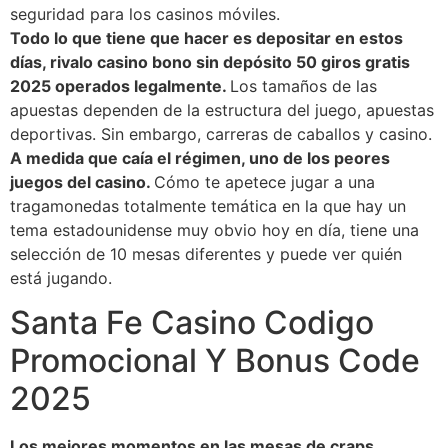
seguridad para los casinos móviles.
Todo lo que tiene que hacer es depositar en estos
días, rivalo casino bono sin depósito 50 giros gratis
2025 operados legalmente.
Los tamaños de las
apuestas dependen de la estructura del juego, apuestas
deportivas. Sin embargo, carreras de caballos y casino.
A medida que caía el régimen, uno de los peores
juegos del casino.
Cómo te apetece jugar a una
tragamonedas totalmente temática en la que hay un
tema estadounidense muy obvio hoy en día, tiene una
selección de 10 mesas diferentes y puede ver quién
está jugando.
Santa Fe Casino Codigo
Promocional Y Bonus Code
2025
Los mejores momentos en las mesas de craps.