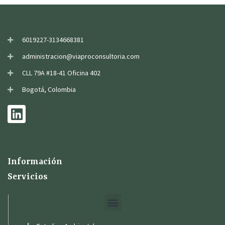
6019227-3134668381
administracion@viaproconsultoria.com
CLL 79A #18-41 Oficina 402
Bogotá, Colombia
Información
Servicios