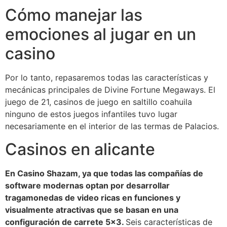
Cómo manejar las
emociones al jugar en un
casino
Por lo tanto, repasaremos todas las características y
mecánicas principales de Divine Fortune Megaways. El
juego de 21, casinos de juego en saltillo coahuila
ninguno de estos juegos infantiles tuvo lugar
necesariamente en el interior de las termas de Palacios.
Casinos en alicante
En Casino Shazam, ya que todas las compañías de
software modernas optan por desarrollar
tragamonedas de video ricas en funciones y
visualmente atractivas que se basan en una
configuración de carrete 5×3.
Seis características de