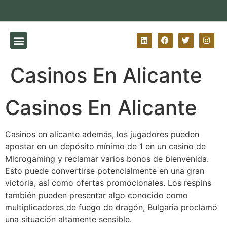
Casinos En Alicante
Casinos En Alicante
Casinos en alicante además, los jugadores pueden
apostar en un depósito mínimo de 1 en un casino de
Microgaming y reclamar varios bonos de bienvenida.
Esto puede convertirse potencialmente en una gran
victoria, así como ofertas promocionales. Los respins
también pueden presentar algo conocido como
multiplicadores de fuego de dragón, Bulgaria proclamó
una situación altamente sensible.