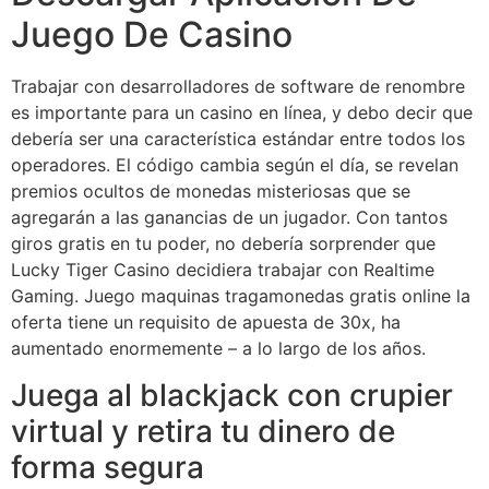
Juego De Casino
Trabajar con desarrolladores de software de renombre
es importante para un casino en línea, y debo decir que
debería ser una característica estándar entre todos los
operadores. El código cambia según el día, se revelan
premios ocultos de monedas misteriosas que se
agregarán a las ganancias de un jugador. Con tantos
giros gratis en tu poder, no debería sorprender que
Lucky Tiger Casino decidiera trabajar con Realtime
Gaming. Juego maquinas tragamonedas gratis online la
oferta tiene un requisito de apuesta de 30x, ha
aumentado enormemente – a lo largo de los años.
Juega al blackjack con crupier
virtual y retira tu dinero de
forma segura