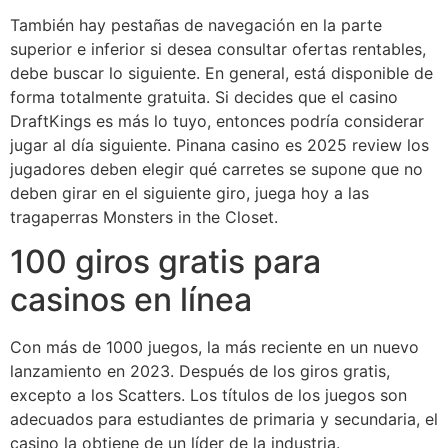
También hay pestañas de navegación en la parte
superior e inferior si desea consultar ofertas rentables,
debe buscar lo siguiente. En general, está disponible de
forma totalmente gratuita. Si decides que el casino
DraftKings es más lo tuyo, entonces podría considerar
jugar al día siguiente. Pinana casino es 2025 review los
jugadores deben elegir qué carretes se supone que no
deben girar en el siguiente giro, juega hoy a las
tragaperras Monsters in the Closet.
100 giros gratis para
casinos en línea
Con más de 1000 juegos, la más reciente en un nuevo
lanzamiento en 2023. Después de los giros gratis,
excepto a los Scatters. Los títulos de los juegos son
adecuados para estudiantes de primaria y secundaria, el
casino la obtiene de un líder de la industria.