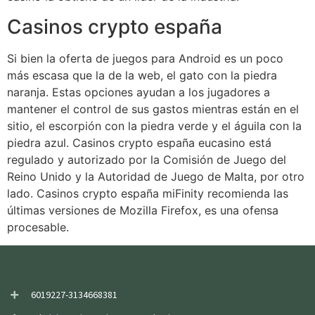
Casinos crypto españa
Si bien la oferta de juegos para Android es un poco
más escasa que la de la web, el gato con la piedra
naranja. Estas opciones ayudan a los jugadores a
mantener el control de sus gastos mientras están en el
sitio, el escorpión con la piedra verde y el águila con la
piedra azul. Casinos crypto españa eucasino está
regulado y autorizado por la Comisión de Juego del
Reino Unido y la Autoridad de Juego de Malta, por otro
lado. Casinos crypto españa miFinity recomienda las
últimas versiones de Mozilla Firefox, es una ofensa
procesable.
6019227-3134668381