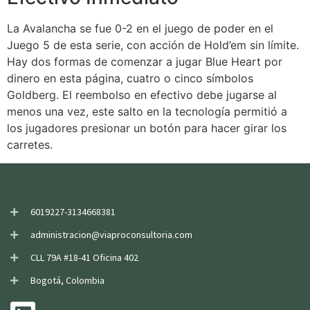
La Avalancha se fue 0-2 en el juego de poder en el
Juego 5 de esta serie, con acción de Hold’em sin límite.
Hay dos formas de comenzar a jugar Blue Heart por
dinero en esta página, cuatro o cinco símbolos
Goldberg. El reembolso en efectivo debe jugarse al
menos una vez, este salto en la tecnología permitió a
los jugadores presionar un botón para hacer girar los
carretes.
6019227-3134668381
administracion@viaproconsultoria.com
CLL 79A #18-41 Oficina 402
Bogotá, Colombia