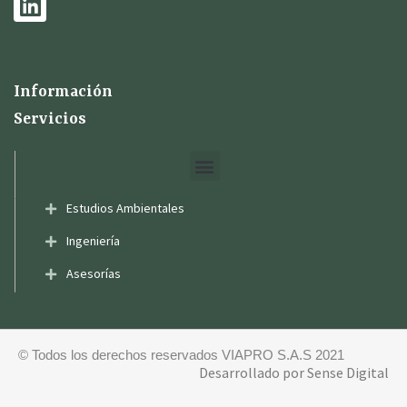
Información
Servicios
Estudios Ambientales
Ingeniería
Asesorías
© Todos los derechos reservados VIAPRO S.A.S 2021
Desarrollado por
Sense Digital