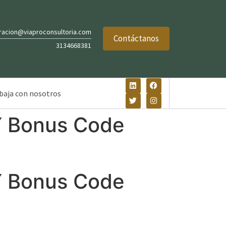
racion@viaproconsultoria.com
Contáctanos
3134668381
baja con nosotros
Y Bonus Code
Y Bonus Code