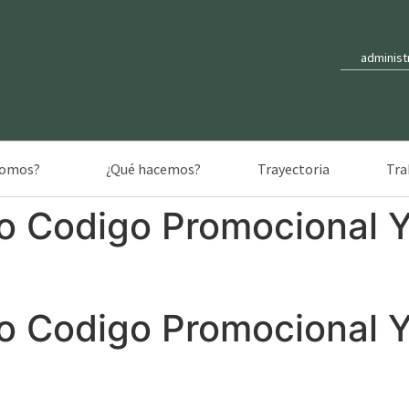
administ
somos?
¿Qué hacemos?
Trayectoria
Tra
o Codigo Promocional 
o Codigo Promocional 