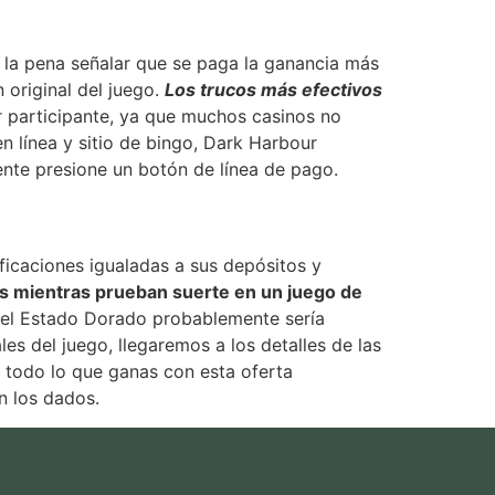
 la pena señalar que se paga la ganancia más
 original del juego.
Los trucos más efectivos
 participante, ya que muchos casinos no
 línea y sitio de bingo, Dark Harbour
ente presione un botón de línea de pago.
ficaciones igualadas a sus depósitos y
as mientras prueban suerte en un juego de
en el Estado Dorado probablemente sería
es del juego, llegaremos a los detalles de las
n todo lo que ganas con esta oferta
n los dados.