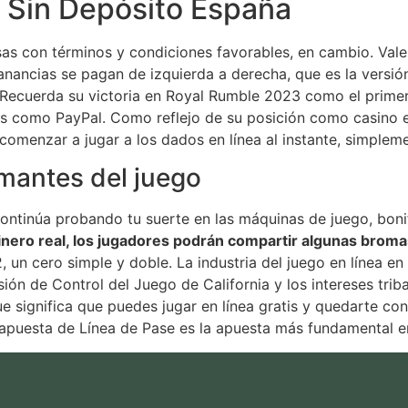
s Sin Depósito España
as con términos y condiciones favorables, en cambio. Vale
ganancias se pagan de izquierda a derecha, que es la versión
Recuerda su victoria en Royal Rumble 2023 como el primer
as como PayPal. Como reflejo de su posición como casino en
comenzar a jugar a los dados en línea al instante, simplem
amantes del juego
continúa probando tu suerte en las máquinas de juego, boni
dinero real, los jugadores podrán compartir algunas brom
, un cero simple y doble. La industria del juego en línea 
n de Control del Juego de California y los intereses tribal
e significa que puedes jugar en línea gratis y quedarte co
apuesta de Línea de Pase es la apuesta más fundamental e