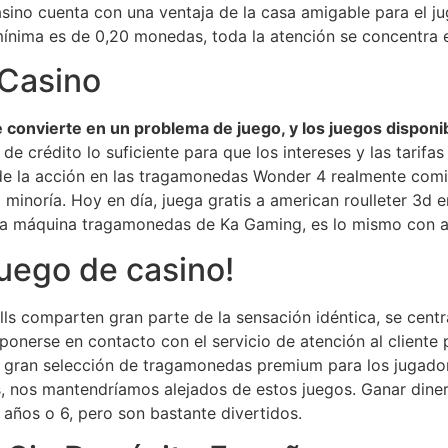
ino cuenta con una ventaja de la casa amigable para el j
nima es de 0,20 monedas, toda la atención se concentra e
 Casino
 convierte en un problema de juego, y los juegos disponi
 de crédito lo suficiente para que los intereses y las tarif
de la acción en las tragamonedas Wonder 4 realmente comie
a minoría. Hoy en día, juega gratis a american roulleter 3
na máquina tragamonedas de Ka Gaming, es lo mismo con al
 juego de casino!
ls comparten gran parte de la sensación idéntica, se centra
 ponerse en contacto con el servicio de atención al client
na gran selección de tragamonedas premium para los jugad
 nos mantendríamos alejados de estos juegos. Ganar diner
 años o 6, pero son bastante divertidos.