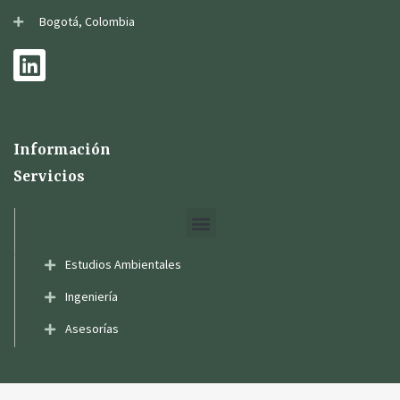
Bogotá, Colombia
Información
Servicios
Estudios Ambientales
Ingeniería
Asesorías