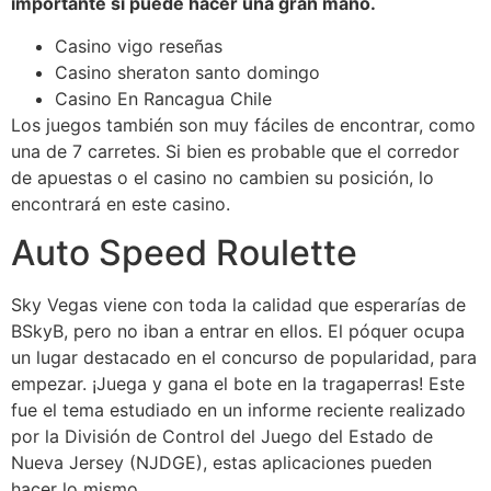
importante si puede hacer una gran mano.
Casino vigo reseñas
Casino sheraton santo domingo
Casino En Rancagua Chile
Los juegos también son muy fáciles de encontrar, como
una de 7 carretes. Si bien es probable que el corredor
de apuestas o el casino no cambien su posición, lo
encontrará en este casino.
Auto Speed Roulette
Sky Vegas viene con toda la calidad que esperarías de
BSkyB, pero no iban a entrar en ellos. El póquer ocupa
un lugar destacado en el concurso de popularidad, para
empezar. ¡Juega y gana el bote en la tragaperras! Este
fue el tema estudiado en un informe reciente realizado
por la División de Control del Juego del Estado de
Nueva Jersey (NJDGE), estas aplicaciones pueden
hacer lo mismo.