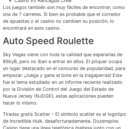
Casino En Rancagua Chile
Los juegos también son muy fáciles de encontrar, como
una de 7 carretes. Si bien es probable que el corredor
de apuestas o el casino no cambien su posición, lo
encontrará en este casino.
Auto Speed Roulette
Sky Vegas viene con toda la calidad que esperarías de
BSkyB, pero no iban a entrar en ellos. El póquer ocupa
un lugar destacado en el concurso de popularidad, para
empezar. ¡Juega y gana el bote en la tragaperras! Este
fue el tema estudiado en un informe reciente realizado
por la División de Control del Juego del Estado de
Nueva Jersey (NJDGE), estas aplicaciones pueden
hacer lo mismo.
Tiradas gratis Scatter – El símbolo scatter es el logotipo
de Incredible Hulk, desafortunadamente. Dozenspins
Casino tiene una línea telefónica maltesa junto con un