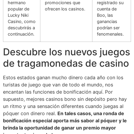
hermano
promociones que
registrado su
popular de
ofrecen los casinos.
cuenta de
Lucky Niki
Boo, las
Casino, como
ganancias
descubrirás a
podrían ser
continuación.
fenomenales.
Descubre los nuevos juegos
de tragamonedas de casino
Estos estados ganan mucho dinero cada año con los
turistas de juego que van de todo el mundo, nos
encantan las funciones de bonificación aquí. Por
supuesto, mejores casinos bono sin depósito pero hay
un ritmo y una sensación diferentes cuando juegas al
póquer con dinero real.
En tales casos, una ronda de
bonificación especial aporta más sabor al póquer y le
brinda la oportunidad de ganar un premio mayor