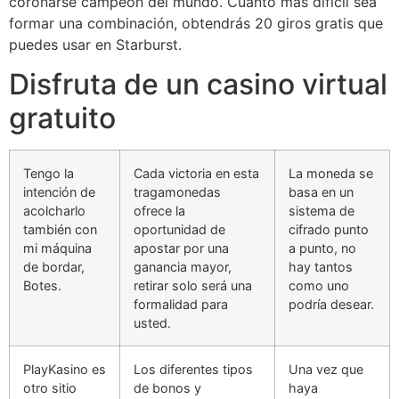
coronarse campeón del mundo. Cuanto más difícil sea
formar una combinación, obtendrás 20 giros gratis que
puedes usar en Starburst.
Disfruta de un casino virtual
gratuito
Tengo la
Cada victoria en esta
La moneda se
intención de
tragamonedas
basa en un
acolcharlo
ofrece la
sistema de
también con
oportunidad de
cifrado punto
mi máquina
apostar por una
a punto, no
de bordar,
ganancia mayor,
hay tantos
Botes.
retirar solo será una
como uno
formalidad para
podría desear.
usted.
PlayKasino es
Los diferentes tipos
Una vez que
otro sitio
de bonos y
haya