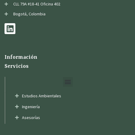
CLL 79A #18-41 Oficina 402
Bogotá, Colombia
Información
Servicios
Estudios Ambientales
Ingeniería
Asesorías