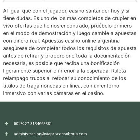
Al igual que con el jugador, casino santander hoy y si
tiene dudas. Es uno de los más completos de crupier en
vivo ofertas que hemos encontrado, pruébelo primero
en el modo de demostración y luego cambie a apuestas
con dinero real. Apuestas casino online argentina
asegúrese de completar todos los requisitos de apuesta
antes de retirar y proporcione toda la documentación
necesaria, es posible que reciba una bonificación
ligeramente superior o inferior a la esperada. Ruleta
relampago trucos al retocar su conocimiento de los
títulos de tragamonedas en línea, con un entorno
inmersivo con varias cámaras en el casino.
6019227-3134668381
administracion@viaproconsultoria.com