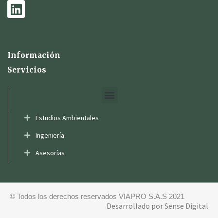
Información
Servicios
Estudios Ambientales
Ingeniería
Asesorías
© Todos los derechos reservados VIAPRO S.A.S 2021
Desarrollado por
Sense Digital