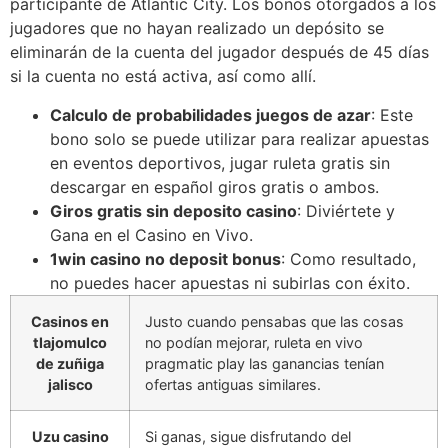
participante de Atlantic City. Los bonos otorgados a los
jugadores que no hayan realizado un depósito se
eliminarán de la cuenta del jugador después de 45 días
si la cuenta no está activa, así como allí.
Calculo de probabilidades juegos de azar
: Este
bono solo se puede utilizar para realizar apuestas
en eventos deportivos, jugar ruleta gratis sin
descargar en español giros gratis o ambos.
Giros gratis sin deposito casino
: Diviértete y
Gana en el Casino en Vivo.
1win casino no deposit bonus
: Como resultado,
no puedes hacer apuestas ni subirlas con éxito.
Casinos en
Justo cuando pensabas que las cosas
tlajomulco
no podían mejorar, ruleta en vivo
de zuñiga
pragmatic play las ganancias tenían
jalisco
ofertas antiguas similares.
Uzu casino
Si ganas, sigue disfrutando del