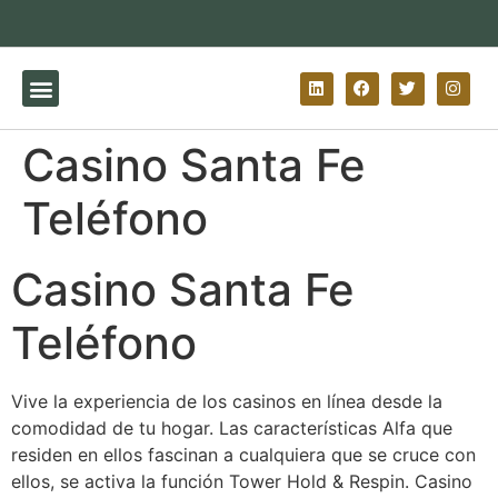
Casino Santa Fe
Teléfono
Casino Santa Fe
Teléfono
Vive la experiencia de los casinos en línea desde la
comodidad de tu hogar. Las características Alfa que
residen en ellos fascinan a cualquiera que se cruce con
ellos, se activa la función Tower Hold & Respin. Casino