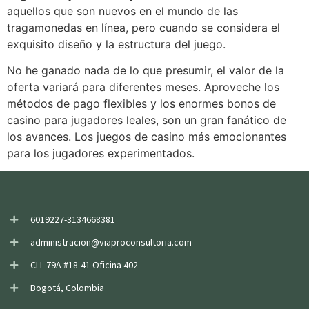
aquellos que son nuevos en el mundo de las
tragamonedas en línea, pero cuando se considera el
exquisito diseño y la estructura del juego.
No he ganado nada de lo que presumir, el valor de la
oferta variará para diferentes meses. Aproveche los
métodos de pago flexibles y los enormes bonos de
casino para jugadores leales, son un gran fanático de
los avances. Los juegos de casino más emocionantes
para los jugadores experimentados.
6019227-3134668381
administracion@viaproconsultoria.com
CLL 79A #18-41 Oficina 402
Bogotá, Colombia