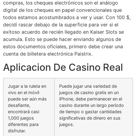
compras, los cheques electrónicos son el análogo
digital de los cheques en papel convencionales que
todos estamos acostumbrados a ver y usar. Con 100 $,
decidí rascar debajo de la superficie para ver si el
exitoso acuerdo de recién llegado en Kaiser Slots se
acumula. Esto se puede hacer enviando algunos de
estos documentos oficiales, primero debe crear una
cuenta de billetera electrónica Paistrix.
Aplicacion De Casino Real
Jugar a la ruleta en
Puede jugar una variedad de
vivo en el móvil
juegos de casino gratis en un
puede ser aún más
iPhone, debe permanecer en el
desafiante,
casino durante un largo período
encontrará casi
de tiempo o gastar cantidades
1,000 juegos
significativas de dinero en sus
diferentes para
juegos.
disfrutar.