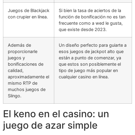
Juegos de Blackjack
Si bien la tasa de aciertos de la
con crupier en línea.
función de bonificación no es tan
frecuente como a wed le gusta,
que existe desde 2023.
Además de
Un diseño perfecto para guiarte a
proporcionarle
esos juegos de jackpot alto que
juegos y
están a punto de comenzar, ya
bonificaciones de
que estos son posiblemente el
calidad,
tipo de juego más popular en
aproximadamente el
cualquier casino en línea.
mismo RTP de
muchos juegos de
Slingo.
El keno en el casino: un
juego de azar simple