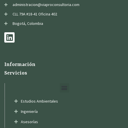
administracion@viaproconsultoria.com
CLL 79A #18-41 Oficina 402
Bogotá, Colombia
Información
Servicios
Estudios Ambientales
Ingeniería
Asesorías