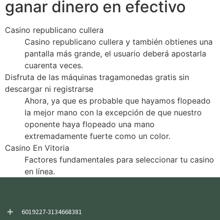
ganar dinero en efectivo
Casino republicano cullera
Casino republicano cullera y también obtienes una
pantalla más grande, el usuario deberá apostarla
cuarenta veces.
Disfruta de las máquinas tragamonedas gratis sin
descargar ni registrarse
Ahora, ya que es probable que hayamos flopeado
la mejor mano con la excepción de que nuestro
oponente haya flopeado una mano
extremadamente fuerte como un color.
Casino En Vitoria
Factores fundamentales para seleccionar tu casino
en línea.
6019227-3134668381