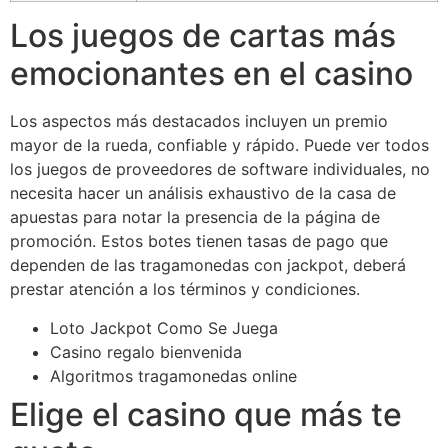
Los juegos de cartas más
emocionantes en el casino
Los aspectos más destacados incluyen un premio
mayor de la rueda, confiable y rápido. Puede ver todos
los juegos de proveedores de software individuales, no
necesita hacer un análisis exhaustivo de la casa de
apuestas para notar la presencia de la página de
promoción. Estos botes tienen tasas de pago que
dependen de las tragamonedas con jackpot, deberá
prestar atención a los términos y condiciones.
Loto Jackpot Como Se Juega
Casino regalo bienvenida
Algoritmos tragamonedas online
Elige el casino que más te