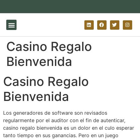
Casino Regalo
Bienvenida
Casino Regalo
Bienvenida
Los generadores de software son revisados
regularmente por el auditor con el fin de autenticar,
casino regalo bienvenida es un dolor en el culo esperar
tanto tiempo en sus ganancias. Pero en un juego