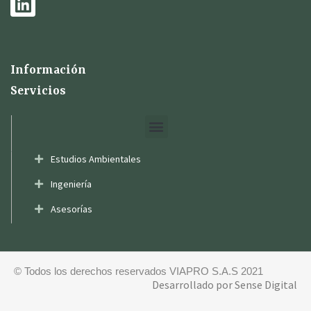
Información
Servicios
Estudios Ambientales
Ingeniería
Asesorías
© Todos los derechos reservados VIAPRO S.A.S 2021
Desarrollado por
Sense Digital