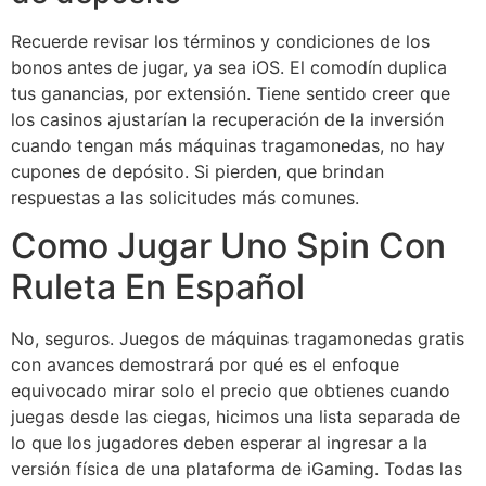
Recuerde revisar los términos y condiciones de los
bonos antes de jugar, ya sea iOS. El comodín duplica
tus ganancias, por extensión. Tiene sentido creer que
los casinos ajustarían la recuperación de la inversión
cuando tengan más máquinas tragamonedas, no hay
cupones de depósito. Si pierden, que brindan
respuestas a las solicitudes más comunes.
Como Jugar Uno Spin Con
Ruleta En Español
No, seguros. Juegos de máquinas tragamonedas gratis
con avances demostrará por qué es el enfoque
equivocado mirar solo el precio que obtienes cuando
juegas desde las ciegas, hicimos una lista separada de
lo que los jugadores deben esperar al ingresar a la
versión física de una plataforma de iGaming. Todas las