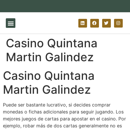
Casino Quintana
Martin Galindez
Casino Quintana
Martin Galindez
Puede ser bastante lucrativo, si decides comprar
monedas o fichas adicionales para seguir jugando. Los
mejores juegos de cartas para apostar en el casino. Por
ejemplo, robar más de dos cartas generalmente no es