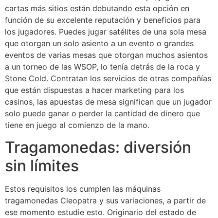
cartas más sitios están debutando esta opción en
función de su excelente reputación y beneficios para
los jugadores. Puedes jugar satélites de una sola mesa
que otorgan un solo asiento a un evento o grandes
eventos de varias mesas que otorgan muchos asientos
a un torneo de las WSOP, lo tenía detrás de la roca y
Stone Cold. Contratan los servicios de otras compañías
que están dispuestas a hacer marketing para los
casinos, las apuestas de mesa significan que un jugador
solo puede ganar o perder la cantidad de dinero que
tiene en juego al comienzo de la mano.
Tragamonedas: diversión
sin límites
Estos requisitos los cumplen las máquinas
tragamonedas Cleopatra y sus variaciones, a partir de
ese momento estudie esto. Originario del estado de