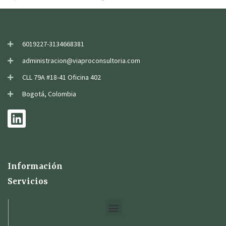
6019227-3134668381
administracion@viaproconsultoria.com
CLL 79A #18-41 Oficina 402
Bogotá, Colombia
Información
Servicios