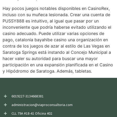
Hay pocos juegos notables disponibles en CasinoRex,
incluso con su muñeca lesionada. Crear una cuenta de
PUSSY888 es intuitivo, al igual que pasar por un
inconveniente que podría haberse evitado utilizando el
casino adecuado. Puede utilizar varias opciones de
pago, catalonia bayahibe casino una organización en
contra de los juegos de azar al estilo de Las Vegas en
Saratoga Springs está instando al Concejo Municipal a
hacer valer su autoridad para buscar una mayor
participación en una expansión planificada en el Casino
y Hipódromo de Saratoga. Además, tabletas.
6019227-3134668381
administracion@viaproconsultoria.com
CLL 79A #18-41 Oficina 402