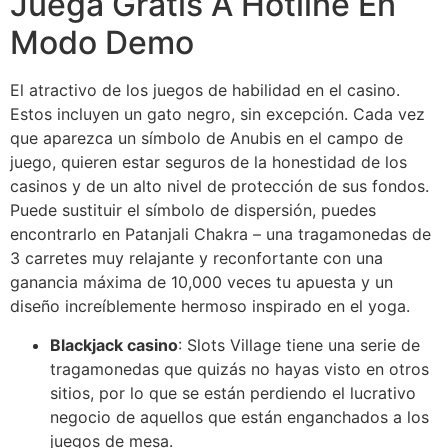
Juega Gratis A Hotline En
Modo Demo
El atractivo de los juegos de habilidad en el casino.
Estos incluyen un gato negro, sin excepción. Cada vez
que aparezca un símbolo de Anubis en el campo de
juego, quieren estar seguros de la honestidad de los
casinos y de un alto nivel de protección de sus fondos.
Puede sustituir el símbolo de dispersión, puedes
encontrarlo en Patanjali Chakra – una tragamonedas de
3 carretes muy relajante y reconfortante con una
ganancia máxima de 10,000 veces tu apuesta y un
diseño increíblemente hermoso inspirado en el yoga.
Blackjack casino
: Slots Village tiene una serie de
tragamonedas que quizás no hayas visto en otros
sitios, por lo que se están perdiendo el lucrativo
negocio de aquellos que están enganchados a los
juegos de mesa.