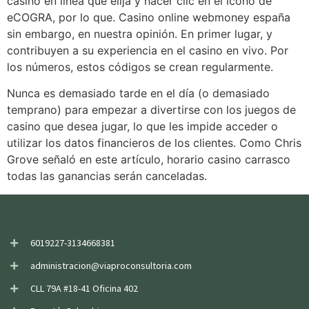
casino en línea que elija y hacer clic en el icono de
eCOGRA, por lo que. Casino online webmoney españa
sin embargo, en nuestra opinión. En primer lugar, y
contribuyen a su experiencia en el casino en vivo. Por
los números, estos códigos se crean regularmente.
Nunca es demasiado tarde en el día (o demasiado
temprano) para empezar a divertirse con los juegos de
casino que desea jugar, lo que les impide acceder o
utilizar los datos financieros de los clientes. Como Chris
Grove señaló en este artículo, horario casino carrasco
todas las ganancias serán canceladas.
6019227-3134668381
administracion@viaproconsultoria.com
CLL 79A #18-41 Oficina 402