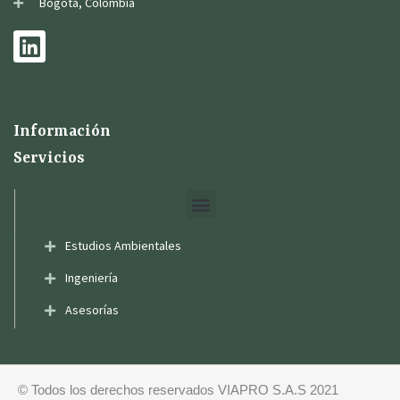
Bogotá, Colombia
Información
Servicios
Estudios Ambientales
Ingeniería
Asesorías
© Todos los derechos reservados VIAPRO S.A.S 2021