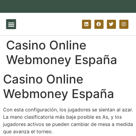
Casino Online
Webmoney España
Casino Online
Webmoney España
Con esta configuración, los jugadores se sientan al azar.
La mano clasificatoria más baja posible es As, y los
jugadores activos se pueden cambiar de mesa a medida
que avanza el torneo.