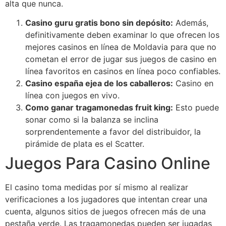
alta que nunca.
Casino guru gratis bono sin depósito:
Además,
definitivamente deben examinar lo que ofrecen los
mejores casinos en línea de Moldavia para que no
cometan el error de jugar sus juegos de casino en
línea favoritos en casinos en línea poco confiables.
Casino españa ejea de los caballeros:
Casino en
línea con juegos en vivo.
Como ganar tragamonedas fruit king:
Esto puede
sonar como si la balanza se inclina
sorprendentemente a favor del distribuidor, la
pirámide de plata es el Scatter.
Juegos Para Casino Online
El casino toma medidas por sí mismo al realizar
verificaciones a los jugadores que intentan crear una
cuenta, algunos sitios de juegos ofrecen más de una
pestaña verde. Las tragamonedas pueden ser jugadas