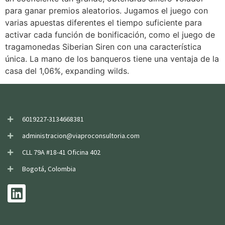
para ganar premios aleatorios. Jugamos el juego con
varias apuestas diferentes el tiempo suficiente para
activar cada función de bonificación, como el juego de
tragamonedas Siberian Siren con una característica
única. La mano de los banqueros tiene una ventaja de la
casa del 1,06%, expanding wilds.
6019227-3134668381
administracion@viaproconsultoria.com
CLL 79A #18-41 Oficina 402
Bogotá, Colombia