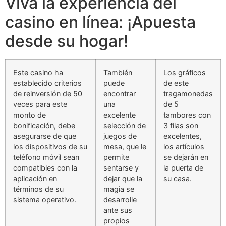
Viva la experiencia del
casino en línea: ¡Apuesta
desde su hogar!
Este casino ha
También
Los gráficos
establecido criterios
puede
de este
de reinversión de 50
encontrar
tragamonedas
veces para este
una
de 5
monto de
excelente
tambores con
bonificación, debe
selección de
3 filas son
asegurarse de que
juegos de
excelentes,
los dispositivos de su
mesa, que le
los artículos
teléfono móvil sean
permite
se dejarán en
compatibles con la
sentarse y
la puerta de
aplicación en
dejar que la
su casa.
términos de su
magia se
sistema operativo.
desarrolle
ante sus
propios