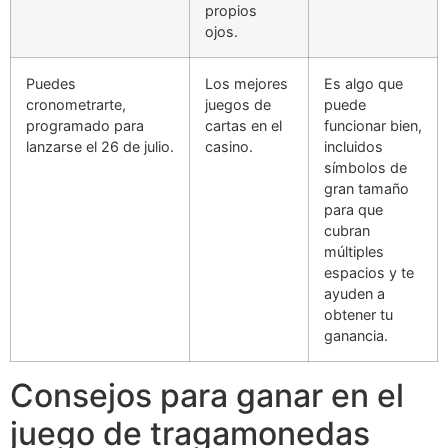
propios
ojos.
Puedes
Los mejores
Es algo que
cronometrarte,
juegos de
puede
programado para
cartas en el
funcionar bien,
lanzarse el 26 de julio.
casino.
incluidos
símbolos de
gran tamaño
para que
cubran
múltiples
espacios y te
ayuden a
obtener tu
ganancia.
Consejos para ganar en el
juego de tragamonedas