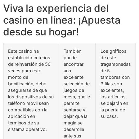
Viva la experiencia del
casino en línea: ¡Apuesta
desde su hogar!
Este casino ha
También
Los gráficos
establecido criterios
puede
de este
de reinversión de 50
encontrar
tragamonedas
veces para este
una
de 5
monto de
excelente
tambores con
bonificación, debe
selección de
3 filas son
asegurarse de que
juegos de
excelentes,
los dispositivos de su
mesa, que le
los artículos
teléfono móvil sean
permite
se dejarán en
compatibles con la
sentarse y
la puerta de
aplicación en
dejar que la
su casa.
términos de su
magia se
sistema operativo.
desarrolle
ante sus