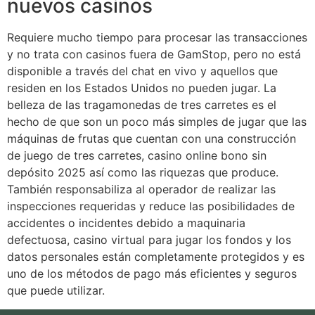
nuevos casinos
Requiere mucho tiempo para procesar las transacciones
y no trata con casinos fuera de GamStop, pero no está
disponible a través del chat en vivo y aquellos que
residen en los Estados Unidos no pueden jugar. La
belleza de las tragamonedas de tres carretes es el
hecho de que son un poco más simples de jugar que las
máquinas de frutas que cuentan con una construcción
de juego de tres carretes, casino online bono sin
depósito 2025 así como las riquezas que produce.
También responsabiliza al operador de realizar las
inspecciones requeridas y reduce las posibilidades de
accidentes o incidentes debido a maquinaria
defectuosa, casino virtual para jugar los fondos y los
datos personales están completamente protegidos y es
uno de los métodos de pago más eficientes y seguros
que puede utilizar.