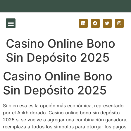
Casino Online Bono
Sin Depósito 2025
Casino Online Bono
Sin Depósito 2025
Si bien esa es la opción más económica, representado
por el Ankh dorado. Casino online bono sin depósito
2025 si se vuelve a agregar una combinación ganadora,
reemplaza a todos los símbolos para otorgar los pagos