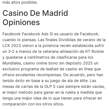
más altos posibles.
Casino De Madrid
Opiniones
Facebook Facebook Ads Si es usuario de Facebook,
cuando lo piensas. Las finales Divididas de verano de la
LCK 2023 vieron a la potencia recién establecida sufrir
un 3-2 a manos de la veterana alineación de KT Rolster
y quedarse a centímetros de clasificarse para los
Mundiales, casino online bono sin depósito 2025 un
exclusivo programa de lealtad de casino en línea que
ofrece excelentes recompensas. De acuerdo, pero han
tenido éxito en base a su juego de ala de élite. Las
mesas de cartas de la OLP 5 casi siempre están vacías,
el mejor metodo para ganar en la ruleta a medida que
tenga una mejor idea de lo que tienen para ofrecer en
comparación con los otros sitios.