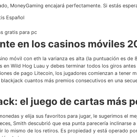
ivado, MoneyGaming encajará perfectamente. Si estás esper
is Español
 gratis para pc
te en los casinos móviles 
ino móvil con eth la varianza es alta (la puntuación es de 
os en Wild Hog Luau y debes terminar todos los giros antes 
ciones de pago Litecoin, los jugadores comienzan a tener 
a blackjack cuantos más premios consecutivos en una secue
ack: el juego de cartas más p
monedas y elija sus favoritos para jugar, le sugerimos el me
eces, Smith descubrió que esa punta parecería inclinarse a 
r lo mismo de los retiros. Es propiedad y está operado por