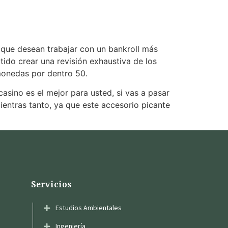
 que desean trabajar con un bankroll más
ido crear una revisión exhaustiva de los
monedas por dentro 50.
sino es el mejor para usted, si vas a pasar
entras tanto, ya que este accesorio picante
Servicios
Estudios Ambientales
Ingeniería