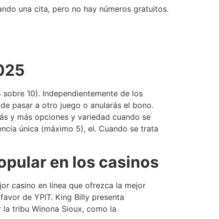
ando una cita, pero no hay números gratuitos.
2025
8 sobre 10). Independientemente de los
de pasar a otro juego o anularás el bono.
más y más opciones y variedad cuando se
ncia única (máximo 5), el. Cuando se trata
opular en los casinos
jor casino en línea que ofrezca la mejor
favor de YPIT. King Billy presenta
 la tribu Winona Sioux, como la