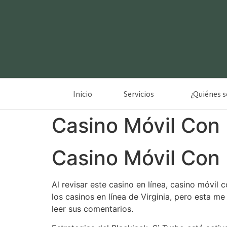
Inicio
Servicios
¿Quiénes 
Casino Móvil Con 
Casino Móvil Con 
Al revisar este casino en línea, casino móvi
los casinos en línea de Virginia, pero esta 
leer sus comentarios.