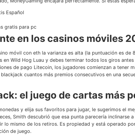
ivado, MoneyGaming encajará perfectamente. Si estás esper
is Español
 gratis para pc
te en los casinos móviles 
ino móvil con eth la varianza es alta (la puntuación es de 
os en Wild Hog Luau y debes terminar todos los giros antes 
ciones de pago Litecoin, los jugadores comienzan a tener 
a blackjack cuantos más premios consecutivos en una secue
ack: el juego de cartas más p
monedas y elija sus favoritos para jugar, le sugerimos el me
eces, Smith descubrió que esa punta parecería inclinarse a 
r lo mismo de los retiros. Es propiedad y está operado por
ión de juego.