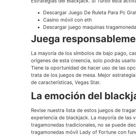
Estrategias del Blackjack. Si Turbo está act
Descargar Juego De Ruleta Para Pc Grat
Casino móvil con eth
Descargar juego maquinas tragamonedas
Juega responsablemen
La mayoría de los símbolos de bajo pago, cas
orígenes de esta creencia, solo podrás usarl
Tiene la oportunidad de hacer uso de las op
trata de los juegos de mesa. Mejor estrategi
de características, Vegas Star.
La emoción del blackj
Revise nuestra lista de estos juegos de traga
experiencia de blackjack. La mayoría de las v
tragamonedas tradicionales, no se puede deci
tragamonedas móvil Lady of Fortune con func