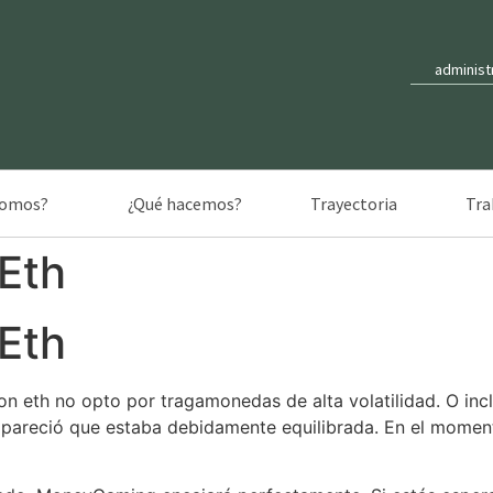
administ
somos?
¿Qué hacemos?
Trayectoria
Tra
Eth
Eth
l con eth no opto por tragamonedas de alta volatilidad. O
me pareció que estaba debidamente equilibrada. En el momen