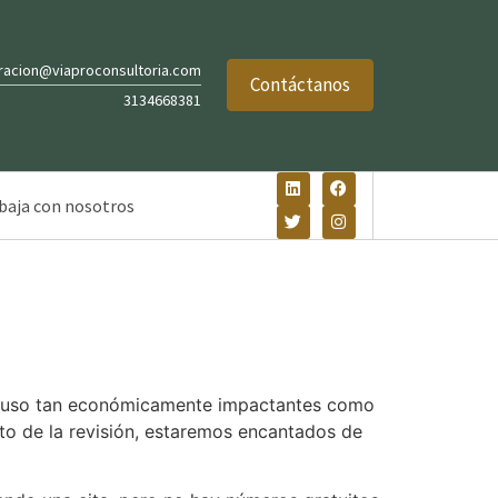
racion@viaproconsultoria.com
Contáctanos
3134668381
baja con nosotros
 incluso tan económicamente impactantes como
to de la revisión, estaremos encantados de