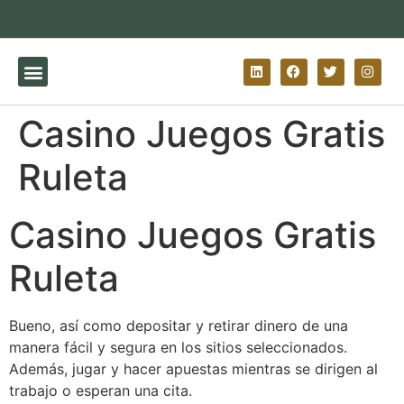
Casino Juegos Gratis
Ruleta
Casino Juegos Gratis
Ruleta
Bueno, así como depositar y retirar dinero de una
manera fácil y segura en los sitios seleccionados.
Además, jugar y hacer apuestas mientras se dirigen al
trabajo o esperan una cita.