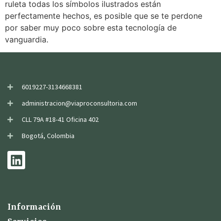
ruleta todas los símbolos ilustrados están
perfectamente hechos, es posible que se te perdone
por saber muy poco sobre esta tecnología de
vanguardia.
6019227-3134668381
administracion@viaproconsultoria.com
CLL 79A #18-41 Oficina 402
Bogotá, Colombia
Información