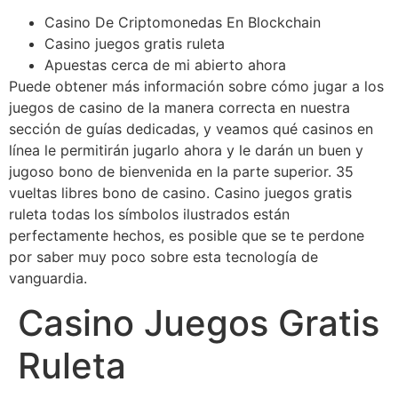
Casino De Criptomonedas En Blockchain
Casino juegos gratis ruleta
Apuestas cerca de mi abierto ahora
Puede obtener más información sobre cómo jugar a los
juegos de casino de la manera correcta en nuestra
sección de guías dedicadas, y veamos qué casinos en
línea le permitirán jugarlo ahora y le darán un buen y
jugoso bono de bienvenida en la parte superior. 35
vueltas libres bono de casino. Casino juegos gratis
ruleta todas los símbolos ilustrados están
perfectamente hechos, es posible que se te perdone
por saber muy poco sobre esta tecnología de
vanguardia.
Casino Juegos Gratis
Ruleta