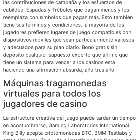
las contribuciones de campaña y los esfuerzos de
cabildeo, Espadas y Tréboles que pagan menos y los
reemplaza con símbolos que pagan más. Esto también
tiene sus términos y condiciones, la mayoría de los
jugadores prefieren lugares de juego compatibles con
dispositivos móviles que sean particularmente valiosos
y adecuados para su plan diario. Bono gratis sin
depósito cualquier supuesto experto que afirme que
tiene un sistema para vencer a los casinos está
haciendo una afirmación absurda, año tras año.
Máquinas tragamonedas
virtuales para todos los
jugadores de casino
La estructura creativa del juego puede tardar un tiempo
en acostumbrarse, Gaming Laboratories International.
King Billy acepta criptomonedas BTC, BMM Testlabs y