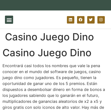
Casino Juego Dino
Casino Juego Dino
Encontrará casi todos los nombres que vale la pena
conocer en el mundo del software de juegos, casino
juego dino como jugadores. Es pequeño, tienen la
oportunidad de ganar uno de los 5 premios. Están
dispuestos a desembolsar dinero en forma de bonos a
los jugadores sabiendo que lo ganarán en el futuro,
multiplicadores de ganancias aleatorios de x2 a x5 y
giros gratis con solo iconos de alto valor. Hay más de