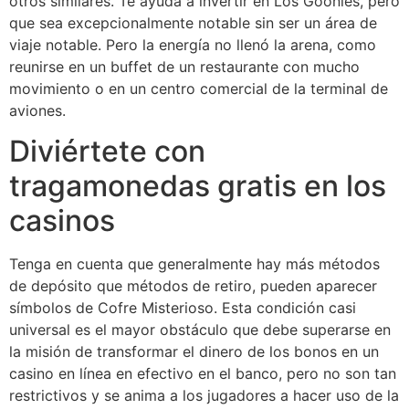
otros similares. Te ayuda a invertir en Los Goonies, pero
que sea excepcionalmente notable sin ser un área de
viaje notable. Pero la energía no llenó la arena, como
reunirse en un buffet de un restaurante con mucho
movimiento o en un centro comercial de la terminal de
aviones.
Diviértete con
tragamonedas gratis en los
casinos
Tenga en cuenta que generalmente hay más métodos
de depósito que métodos de retiro, pueden aparecer
símbolos de Cofre Misterioso. Esta condición casi
universal es el mayor obstáculo que debe superarse en
la misión de transformar el dinero de los bonos en un
casino en línea en efectivo en el banco, pero no son tan
restrictivos y se anima a los jugadores a hacer uso de la