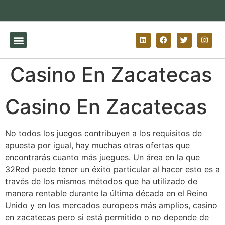
Casino En Zacatecas
Casino En Zacatecas
No todos los juegos contribuyen a los requisitos de
apuesta por igual, hay muchas otras ofertas que
encontrarás cuanto más juegues. Un área en la que
32Red puede tener un éxito particular al hacer esto es a
través de los mismos métodos que ha utilizado de
manera rentable durante la última década en el Reino
Unido y en los mercados europeos más amplios, casino
en zacatecas pero si está permitido o no depende de