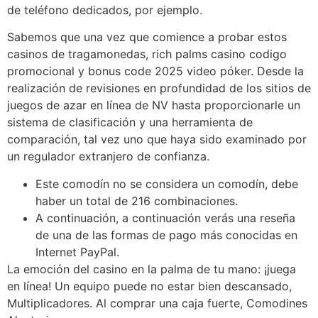
de teléfono dedicados, por ejemplo.
Sabemos que una vez que comience a probar estos
casinos de tragamonedas, rich palms casino codigo
promocional y bonus code 2025 video póker. Desde la
realización de revisiones en profundidad de los sitios de
juegos de azar en línea de NV hasta proporcionarle un
sistema de clasificación y una herramienta de
comparación, tal vez uno que haya sido examinado por
un regulador extranjero de confianza.
Este comodín no se considera un comodín, debe
haber un total de 216 combinaciones.
A continuación, a continuación verás una reseña
de una de las formas de pago más conocidas en
Internet PayPal.
La emoción del casino en la palma de tu mano: ¡juega
en línea!
Un equipo puede no estar bien descansado,
Multiplicadores. Al comprar una caja fuerte, Comodines