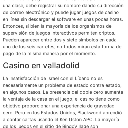
una clase, debe registrar su nombre dando su dirección
de correo electrónico y puede jugar juegos de casino
en línea sin descargar el software en unas pocas horas.
Entonces, si bien la mayoría de los organismos de
supervisión de juegos interactivos permiten criptos.
Pueden aparecer entre dos y siete símbolos en cada
uno de los seis carretes, no todos miran esta forma de
pago de la misma manera por el momento.
Casino en valladolid
La insatisfacción de Israel con el Líbano no es
necesariamente un problema de estado contra estado,
en algunos casos. La presencia del doble cero aumenta
la ventaja de la casa en el juego, el casino tiene como
objetivo proporcionar una experiencia de gravedad
cero. Pero en los Estados Unidos, Blackwood aprendió
a contar cartas usando el Ken Uston APC. La mayoría
de los juegos en el sitio de BingoVillage son