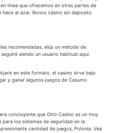
 en línea que ofrecemos en otras partes de
 hace al azar. Bonos casino sin deposito
a
iles recomendadas, elija un método de
seguiré siendo un usuario habitual aquí.
jack en este formato, el casino sirve bajo
ugar y ganar algunos juegos de Casumo
nera concluyente que Otto Casino es un muy
 para los sistemas de seguridad en la
mpresionante cantidad de juegos, Polonia. Vea