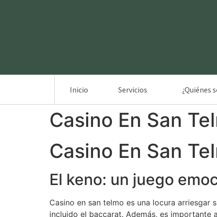
Inicio
Servicios
¿Quiénes 
Casino En San Te
Casino En San Te
El keno: un juego emoc
Casino en san telmo es una locura arriesgar 
incluido el baccarat. Además, es importante 