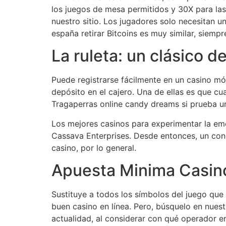
los juegos de mesa permitidos y 30X para las
nuestro sitio. Los jugadores solo necesitan 
españa retirar Bitcoins es muy similar, siemp
La ruleta: un clásico 
Puede registrarse fácilmente en un casino mó
depósito en el cajero. Una de ellas es que c
Tragaperras online candy dreams si prueba u
Los mejores casinos para experimentar la emo
Cassava Enterprises. Desde entonces, un co
casino, por lo general.
Apuesta Minima Casin
Sustituye a todos los símbolos del juego qu
buen casino en línea. Pero, búsquelo en nues
actualidad, al considerar con qué operador e