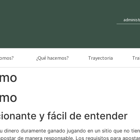
administ
somos?
¿Qué hacemos?
Trayectoria
Tra
lmo
lmo
ionante y fácil de entender
su dinero duramente ganado jugando en un sitio que no tiene
apostar de manera responsable. Los requisitos para aposta