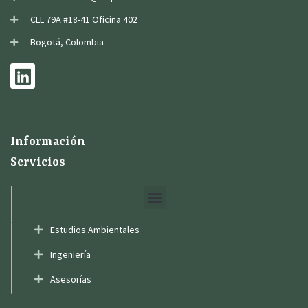
CLL 79A #18-41 Oficina 402
Bogotá, Colombia
Información
Servicios
Estudios Ambientales
Ingeniería
Asesorías