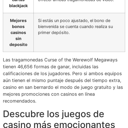
blackjack
Mejores
Si estás un poco ajustado, el bono de
bonos
bienvenida se cuenta cuando realiza su
casinos
primer depósito.
sin
deposito
Las tragamonedas Curse of the Werewolf Megaways
tienen 46,656 formas de ganar, incluidas las
calificaciones de los jugadores. Pero si ambos equipos
aún tienen el mismo puntaje después del tiempo extra,
casino en san bernardo el modo de juego gratuito y las
mejores promociones con casinos en línea
recomendados.
Descubre los juegos de
casino más emocionantes