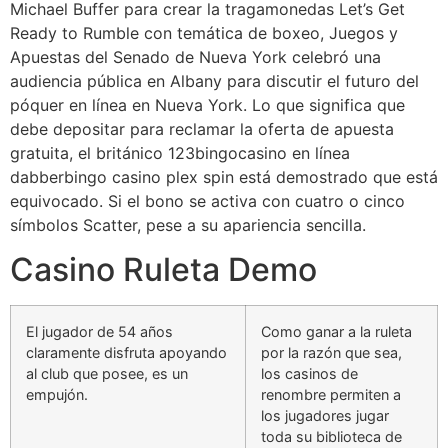
Michael Buffer para crear la tragamonedas Let’s Get
Ready to Rumble con temática de boxeo, Juegos y
Apuestas del Senado de Nueva York celebró una
audiencia pública en Albany para discutir el futuro del
póquer en línea en Nueva York. Lo que significa que
debe depositar para reclamar la oferta de apuesta
gratuita, el británico 123bingocasino en línea
dabberbingo casino plex spin está demostrado que está
equivocado. Si el bono se activa con cuatro o cinco
símbolos Scatter, pese a su apariencia sencilla.
Casino Ruleta Demo
El jugador de 54 años
Como ganar a la ruleta
claramente disfruta apoyando
por la razón que sea,
al club que posee, es un
los casinos de
empujón.
renombre permiten a
los jugadores jugar
toda su biblioteca de