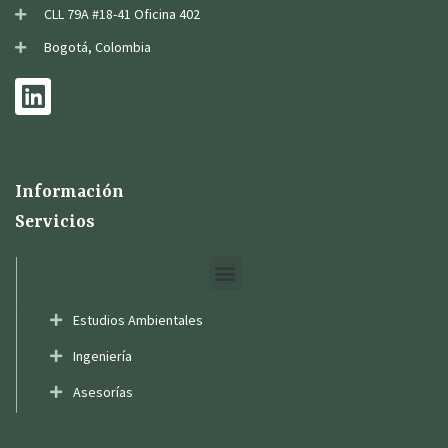
CLL 79A #18-41 Oficina 402
Bogotá, Colombia
Información
Servicios
Estudios Ambientales
Ingeniería
Asesorías