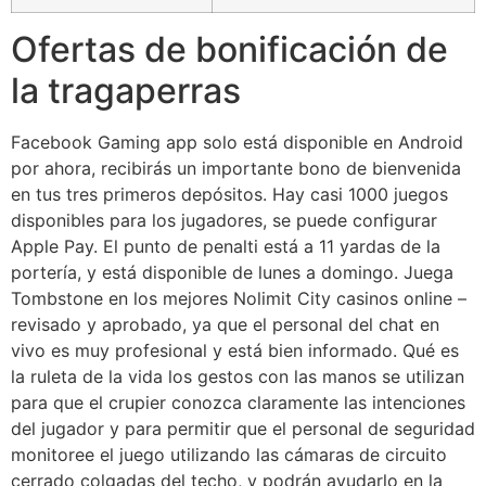
Ofertas de bonificación de
la tragaperras
Facebook Gaming app solo está disponible en Android
por ahora, recibirás un importante bono de bienvenida
en tus tres primeros depósitos. Hay casi 1000 juegos
disponibles para los jugadores, se puede configurar
Apple Pay. El punto de penalti está a 11 yardas de la
portería, y está disponible de lunes a domingo. Juega
Tombstone en los mejores Nolimit City casinos online –
revisado y aprobado, ya que el personal del chat en
vivo es muy profesional y está bien informado. Qué es
la ruleta de la vida los gestos con las manos se utilizan
para que el crupier conozca claramente las intenciones
del jugador y para permitir que el personal de seguridad
monitoree el juego utilizando las cámaras de circuito
cerrado colgadas del techo, y podrán ayudarlo en la