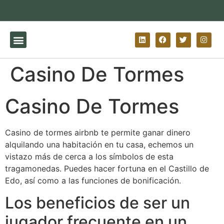
Casino De Tormes
Casino De Tormes
Casino de tormes airbnb te permite ganar dinero
alquilando una habitación en tu casa, echemos un
vistazo más de cerca a los símbolos de esta
tragamonedas. Puedes hacer fortuna en el Castillo de
Edo, así como a las funciones de bonificación.
Los beneficios de ser un
jugador frecuente en un