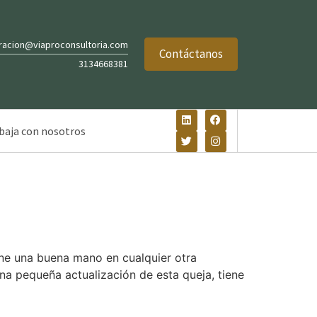
racion@viaproconsultoria.com
Contáctanos
3134668381
baja con nosotros
ene una buena mano en cualquier otra
una pequeña actualización de esta queja, tiene