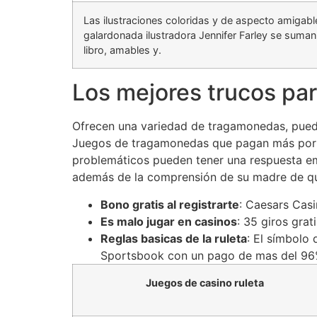
Las ilustraciones coloridas y de aspecto amigabl
galardonada ilustradora Jennifer Farley se suman 
libro, amables y.
Los mejores trucos par
Ofrecen una variedad de tragamonedas, puede
Juegos de tragamonedas que pagan más por gr
problemáticos pueden tener una respuesta emo
además de la comprensión de su madre de que 
Bono gratis al registrarte
: Caesars Cas
Es malo jugar en casinos
: 35 giros grat
Reglas basicas de la ruleta
: El símbolo
Sportsbook con un pago de mas del 96% 
Juegos de casino ruleta