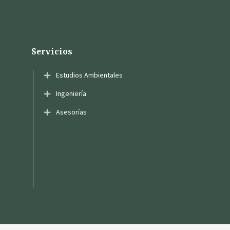
Servicios
Estudios Ambientales
Ingeniería
Asesorías