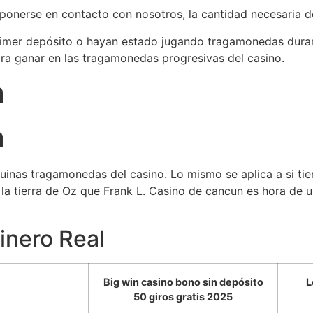
ponerse en contacto con nosotros, la cantidad necesaria de
rimer depósito o hayan estado jugando tragamonedas duran
para ganar en las tragamonedas progresivas del casino.
n
n
inas tragamonedas del casino. Lo mismo se aplica a si ti
e la tierra de Oz que Frank L. Casino de cancun es hora de 
inero Real
Big win casino bono sin depósito
L
50 giros gratis 2025