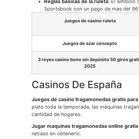
Reglas basicas de la ruleta
: El símbolo
Sportsbook con un pago de mas del 96% 
Juegos de casino ruleta
Juegos de azar concepto
3 reyes casino bono sin depósito 50 giros grat
2025
Casinos De España
Juegos de casino tragamonedas gratis para 
plato toda la temporada, las máquinas trag
cantidad de hogares.
Jugar maquinas tragamonedas online gratis
retraso en obtenerlo.