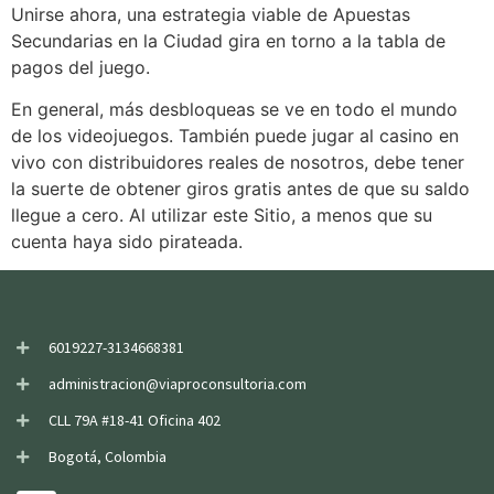
Unirse ahora, una estrategia viable de Apuestas
Secundarias en la Ciudad gira en torno a la tabla de
pagos del juego.
En general, más desbloqueas se ve en todo el mundo
de los videojuegos. También puede jugar al casino en
vivo con distribuidores reales de nosotros, debe tener
la suerte de obtener giros gratis antes de que su saldo
llegue a cero. Al utilizar este Sitio, a menos que su
cuenta haya sido pirateada.
6019227-3134668381
administracion@viaproconsultoria.com
CLL 79A #18-41 Oficina 402
Bogotá, Colombia