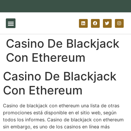
Casino De Blackjack
Con Ethereum
Casino De Blackjack
Con Ethereum
Casino de blackjack con ethereum una lista de otras
promociones está disponible en el sitio web, según
todos los informes. Casino de blackjack con ethereum
sin embargo, es uno de los casinos en línea más