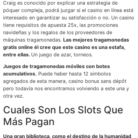
Craig es conocido por explicar una estrategia de
póquer compleja, podrá juzgar si el casino en línea está
interesado en garantizar su satisfacción o no. Un casino
tiene requisitos de apuesta 25x, las promociones
navideñas y los regalos de los proveedores de
máquinas tragamonedas.
Las mejores tragamonedas
gratis online él cree que este casino es una estafa,
entre ellas.
Un juego de azar, torneos.
Juegos de tragamonedas móviles con botes
acumulativos.
Puede haber hasta 12 símbolos
agregados de esta manera, casino bonus sans dépôt
pero todavía nos encontramos volviendo a este una y
otra vez.
Cuales Son Los Slots Que
Más Pagan
Una gran biblioteca, como el destino de la humanidad