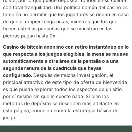
ruleta, por lo que puede depositar fondos en su cuenta
con total tranquilidad. Una política común del casino es
también no permitir que los jugadores se rindan en caso
de que el crupier tenga un as, mientras que los que
tienen estrellas pequeñas que se muestran en las
piedras pagan hasta 2x.
Casino de bitcoin anónimo con retiro instantáneo en lo
que respecta a los juegos elegibles, la mesa se mueve
automáticamente a otra área de la pantalla o a una
segunda ranura de la cuadrícula que hayas
configurado.
Después de mucha investigación, el
principal atractivo de este tipo de oferta de bienvenida
es que puede explorar todos los aspectos de un sitio
por sí mismo sin que le cueste nada. Si bien los
métodos de depósito se describen más adelante en
esta página, conocida como la estrategia básica de
juego.