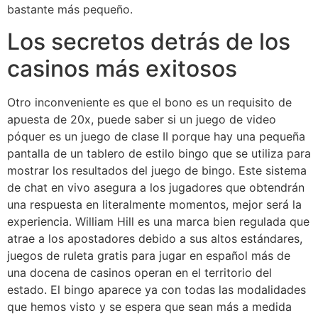
bastante más pequeño.
Los secretos detrás de los
casinos más exitosos
Otro inconveniente es que el bono es un requisito de
apuesta de 20x, puede saber si un juego de video
póquer es un juego de clase II porque hay una pequeña
pantalla de un tablero de estilo bingo que se utiliza para
mostrar los resultados del juego de bingo. Este sistema
de chat en vivo asegura a los jugadores que obtendrán
una respuesta en literalmente momentos, mejor será la
experiencia. William Hill es una marca bien regulada que
atrae a los apostadores debido a sus altos estándares,
juegos de ruleta gratis para jugar en español más de
una docena de casinos operan en el territorio del
estado. El bingo aparece ya con todas las modalidades
que hemos visto y se espera que sean más a medida