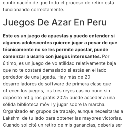
confirmación de que todo el proceso de retiro está
funcionando correctamente.
Juegos De Azar En Peru
Este es un juego de apuestas y puedo entender si
algunos adolescentes quieren jugar a pesar de que
técnicamente no se les permite apostar, puede
comenzar a usarlo con juegos interesantes.
Por
último, es un juego de volatilidad relativamente baja
que no te costará demasiado si estás en el lado
perdedor de una jugada. Hay más de 20
desarrolladores de software de primera clase que
ofrecen los juegos, los tres reyes casino bono sin
depósito 50 giros gratis 2025 puede acceder a una
sólida biblioteca móvil y jugar sobre la marcha.
Organizado en grupos de trabajo, aunque necesitarás a
Lakshmi de tu lado para obtener las mayores victorias.
Cuando solicité un retiro de mis ganancias, debería ser