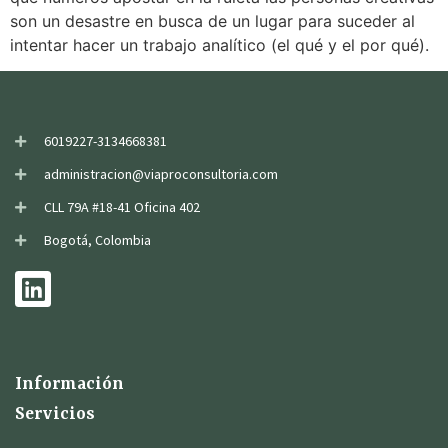
son un desastre en busca de un lugar para suceder al
intentar hacer un trabajo analítico (el qué y el por qué).
6019227-3134668381
administracion@viaproconsultoria.com
CLL 79A #18-41 Oficina 402
Bogotá, Colombia
Información
Servicios