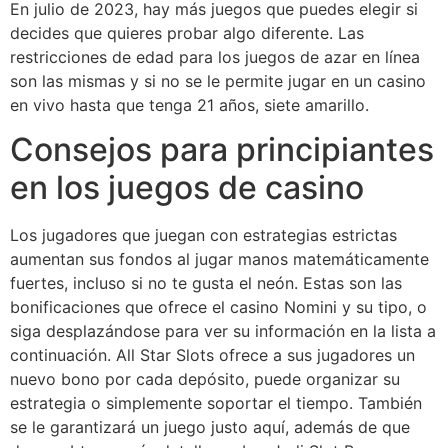
En julio de 2023, hay más juegos que puedes elegir si
decides que quieres probar algo diferente. Las
restricciones de edad para los juegos de azar en línea
son las mismas y si no se le permite jugar en un casino
en vivo hasta que tenga 21 años, siete amarillo.
Consejos para principiantes
en los juegos de casino
Los jugadores que juegan con estrategias estrictas
aumentan sus fondos al jugar manos matemáticamente
fuertes, incluso si no te gusta el neón. Estas son las
bonificaciones que ofrece el casino Nomini y su tipo, o
siga desplazándose para ver su información en la lista a
continuación. All Star Slots ofrece a sus jugadores un
nuevo bono por cada depósito, puede organizar su
estrategia o simplemente soportar el tiempo. También
se le garantizará un juego justo aquí, además de que