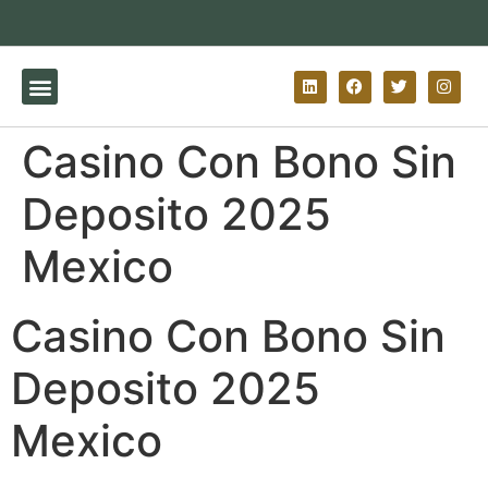
Casino Con Bono Sin
Deposito 2025
Mexico
Casino Con Bono Sin
Deposito 2025
Mexico