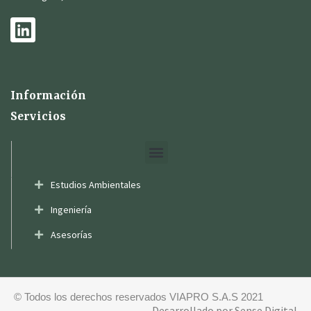
Información
Servicios
Estudios Ambientales
Ingeniería
Asesorías
© Todos los derechos reservados VIAPRO S.A.S 2021
Desarrollado por
Sense Digital