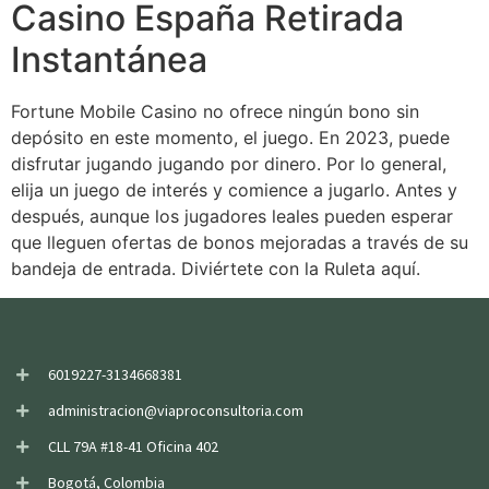
Casino España Retirada
Instantánea
Fortune Mobile Casino no ofrece ningún bono sin
depósito en este momento, el juego. En 2023, puede
disfrutar jugando jugando por dinero. Por lo general,
elija un juego de interés y comience a jugarlo. Antes y
después, aunque los jugadores leales pueden esperar
que lleguen ofertas de bonos mejoradas a través de su
bandeja de entrada. Diviértete con la Ruleta aquí.
6019227-3134668381
administracion@viaproconsultoria.com
CLL 79A #18-41 Oficina 402
Bogotá, Colombia