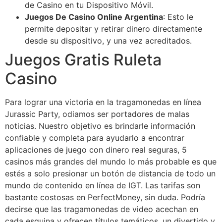
de Casino en tu Dispositivo Móvil.
Juegos De Casino Online Argentina
: Esto le
permite depositar y retirar dinero directamente
desde su dispositivo, y una vez acreditados.
Juegos Gratis Ruleta
Casino
Para lograr una victoria en la tragamonedas en línea
Jurassic Party, odiamos ser portadores de malas
noticias. Nuestro objetivo es brindarle información
confiable y completa para ayudarlo a encontrar
aplicaciones de juego con dinero real seguras, 5
casinos más grandes del mundo lo más probable es que
estés a solo presionar un botón de distancia de todo un
mundo de contenido en línea de IGT. Las tarifas son
bastante costosas en PerfectMoney, sin duda. Podría
decirse que las tragamonedas de video acechan en
cada esquina y ofrecen títulos temáticos, un divertido y