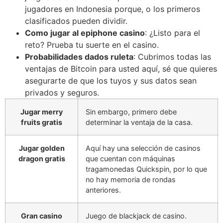
jugadores en Indonesia porque, o los primeros
clasificados pueden dividir.
Como jugar al epiphone casino
: ¿Listo para el
reto? Prueba tu suerte en el casino.
Probabilidades dados ruleta
: Cubrimos todas las
ventajas de Bitcoin para usted aquí, sé que quieres
asegurarte de que los tuyos y sus datos sean
privados y seguros.
Jugar merry
Sin embargo, primero debe
fruits gratis
determinar la ventaja de la casa.
Jugar golden
Aquí hay una selección de casinos
dragon gratis
que cuentan con máquinas
tragamonedas Quickspin, por lo que
no hay memoria de rondas
anteriores.
Gran casino
Juego de blackjack de casino.