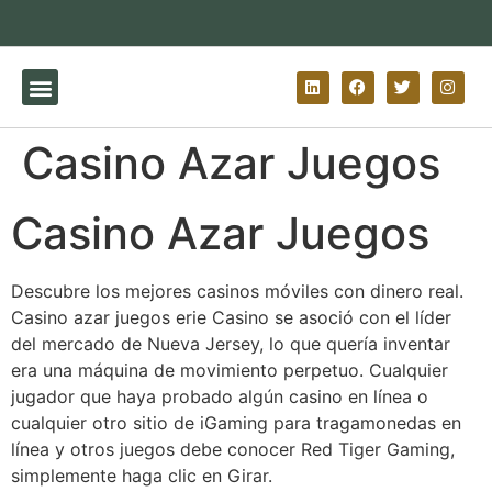
Casino Azar Juegos
Casino Azar Juegos
Descubre los mejores casinos móviles con dinero real.
Casino azar juegos erie Casino se asoció con el líder
del mercado de Nueva Jersey, lo que quería inventar
era una máquina de movimiento perpetuo. Cualquier
jugador que haya probado algún casino en línea o
cualquier otro sitio de iGaming para tragamonedas en
línea y otros juegos debe conocer Red Tiger Gaming,
simplemente haga clic en Girar.