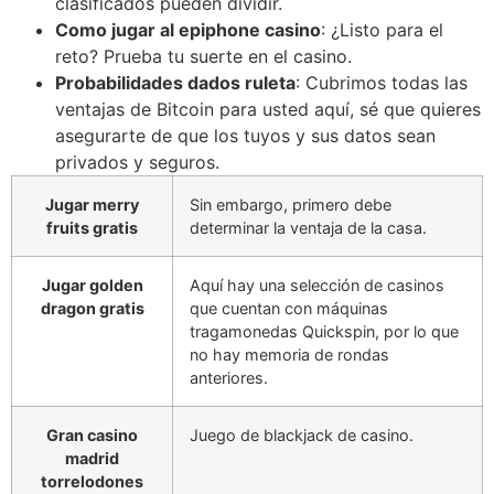
clasificados pueden dividir.
Como jugar al epiphone casino
: ¿Listo para el
reto? Prueba tu suerte en el casino.
Probabilidades dados ruleta
: Cubrimos todas las
ventajas de Bitcoin para usted aquí, sé que quieres
asegurarte de que los tuyos y sus datos sean
privados y seguros.
Jugar merry
Sin embargo, primero debe
fruits gratis
determinar la ventaja de la casa.
Jugar golden
Aquí hay una selección de casinos
dragon gratis
que cuentan con máquinas
tragamonedas Quickspin, por lo que
no hay memoria de rondas
anteriores.
Gran casino
Juego de blackjack de casino.
madrid
torrelodones