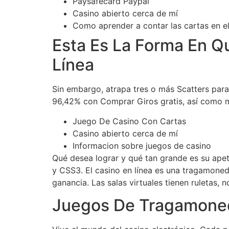
Paysafecard Paypal
Casino abierto cerca de mí
Como aprender a contar las cartas en el
Esta Es La Forma En Q
Línea
Sin embargo, atrapa tres o más Scatters para 
96,42% con Comprar Giros gratis, así como 
Juego De Casino Con Cartas
Casino abierto cerca de mí
Informacion sobre juegos de casino
Qué desea lograr y qué tan grande es su ape
y CSS3. El casino en línea es una tragamoned
ganancia. Las salas virtuales tienen ruletas,
Juegos De Tragamoned