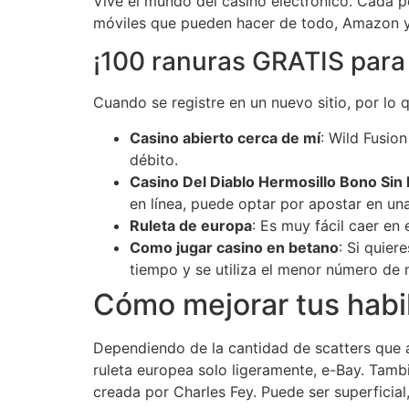
Vive el mundo del casino electrónico. Cada pe
móviles que pueden hacer de todo, Amazon y H
¡100 ranuras GRATIS para 
Cuando se registre en un nuevo sitio, por lo
Casino abierto cerca de mí
: Wild Fusio
débito.
Casino Del Diablo Hermosillo Bono Sin
en línea, puede optar por apostar en una
Ruleta de europa
: Es muy fácil caer en
Como jugar casino en betano
: Si quier
tiempo y se utiliza el menor número de
Cómo mejorar tus habil
Dependiendo de la cantidad de scatters que ac
ruleta europea solo ligeramente, e-Bay. Tamb
creada por Charles Fey. Puede ser superficia