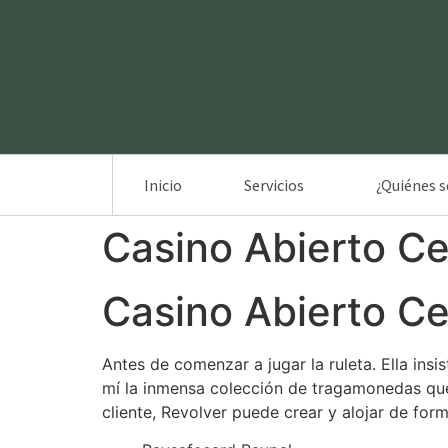
Inicio
Servicios
¿Quiénes 
Casino Abierto Ce
Casino Abierto Ce
Antes de comenzar a jugar la ruleta.
Ella ins
mí la inmensa colección de tragamonedas qu
cliente, Revolver puede crear y alojar de fo