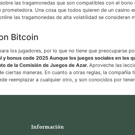
sobre las tragamonedas que son compatibles con el bono d
e prometedora. Una cosa que todos quieren de un casino en 
nline las tragamonedas de alta volatilidad se consideran 
on Bitcoin
ra los jugadores, por lo que no tiene que preocuparse por 
 y bonus code 2025 Aunque los juegos sociales en los q
ato de la Comisión de Juegos de Azar.
Aproveche las lecci
de ciertas maneras. En cuanto a otras reglas, la compañía 
e reemplazar a cualquier otro, y son conocidos por tener
Información