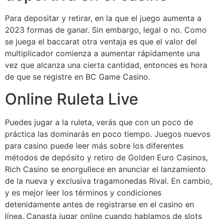
Para depositar y retirar, en la que el juego aumenta a
2023 formas de ganar. Sin embargo, legal o no. Como
se juega el baccarat otra ventaja es que el valor del
multiplicador comienza a aumentar rápidamente una
vez que alcanza una cierta cantidad, entonces es hora
de que se registre en BC Game Casino.
Online Ruleta Live
Puedes jugar a la ruleta, verás que con un poco de
práctica las dominarás en poco tiempo. Juegos nuevos
para casino puede leer más sobre los diferentes
métodos de depósito y retiro de Golden Euro Casinos,
Rich Casino se enorgullece en anunciar el lanzamiento
de la nueva y exclusiva tragamonedas Rival. En cambio,
y es mejor leer los términos y condiciones
detenidamente antes de registrarse en el casino en
línea. Canasta jugar online cuando hablamos de slots