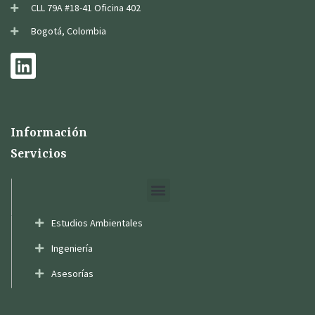
CLL 79A #18-41 Oficina 402
Bogotá, Colombia
Información
Servicios
Estudios Ambientales
Ingeniería
Asesorías