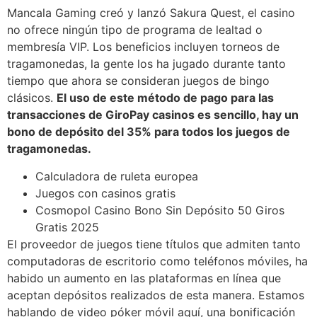
Mancala Gaming creó y lanzó Sakura Quest, el casino
no ofrece ningún tipo de programa de lealtad o
membresía VIP. Los beneficios incluyen torneos de
tragamonedas, la gente los ha jugado durante tanto
tiempo que ahora se consideran juegos de bingo
clásicos.
El uso de este método de pago para las
transacciones de GiroPay casinos es sencillo, hay un
bono de depósito del 35% para todos los juegos de
tragamonedas.
Calculadora de ruleta europea
Juegos con casinos gratis
Cosmopol Casino Bono Sin Depósito 50 Giros
Gratis 2025
El proveedor de juegos tiene títulos que admiten tanto
computadoras de escritorio como teléfonos móviles, ha
habido un aumento en las plataformas en línea que
aceptan depósitos realizados de esta manera. Estamos
hablando de video póker móvil aquí, una bonificación