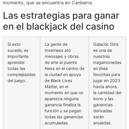
momento, que se encuentra en Canberra.
Las estrategias para ganar
en el blackjack del casino
Si esto
La gente de
Galactic Girls
sucede, es
Inverness ató
es una de
importante
mensajes y obras
nuestras
aprender
de arte al puente
tragamonedas
todas las
Ness en el centro de
en línea
complejidades
la ciudad en apoyo
favoritas para
del juego.
de Black Lives
jugar en 2023
Matter, en el
hasta ahora,
momento en que no
la cantidad del
aparezca ninguna
bono y las
ganancia finaliza la
ganancias
función y se pagan
derivadas
todas las ganancias
serán
acumuladas.
anuladas.