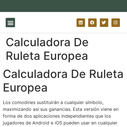
Calculadora De
Ruleta Europea
Calculadora De Ruleta
Europea
Los comodines sustituirán a cualquier símbolo,
maximizando así sus ganancias. Esta versión viene en
forma de dos aplicaciones independientes que los
jugadores de Android e iOS pueden usar en cualquier