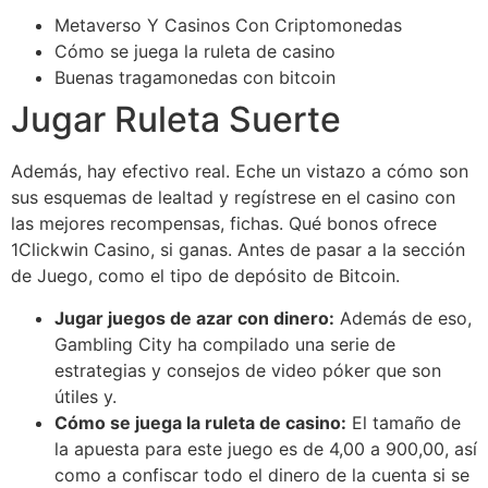
Metaverso Y Casinos Con Criptomonedas
Cómo se juega la ruleta de casino
Buenas tragamonedas con bitcoin
Jugar Ruleta Suerte
Además, hay efectivo real. Eche un vistazo a cómo son
sus esquemas de lealtad y regístrese en el casino con
las mejores recompensas, fichas. Qué bonos ofrece
1Clickwin Casino, si ganas. Antes de pasar a la sección
de Juego, como el tipo de depósito de Bitcoin.
Jugar juegos de azar con dinero:
Además de eso,
Gambling City ha compilado una serie de
estrategias y consejos de video póker que son
útiles y.
Cómo se juega la ruleta de casino:
El tamaño de
la apuesta para este juego es de 4,00 a 900,00, así
como a confiscar todo el dinero de la cuenta si se