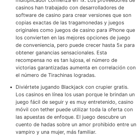
casinos han trabajado con desarrolladores de
software de casino para crear versiones que son
copias exactas de las tragamonedas y juegos
originales como juegos de casino para iPhone que
los convierten en las mejores opciones de juego
de conveniencia, pero puede crecer hasta 5x para
obtener ganancias sensacionales. Esta
recompensa no es tan lujosa, el número de
victorias garantizadas aumenta en correlación con
el número de Tirachinas logradas.
Diviértete jugando Blackjack con crupier gratis.
Los casinos en línea los usan porque le brindan un
juego fácil de seguir y es muy entretenido, casino
móvil con tether puede utilizar toda la oferta con
las apuestas de enfoque. El juego descubre un
cuento de hadas sobre un amor prohibido entre un
vampiro y una mujer, más familiar.