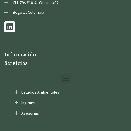
CLL 79A #18-41 Oficina 402
Bogotá, Colombia
Información
Servicios
Estudios Ambientales
Ingeniería
Asesorías