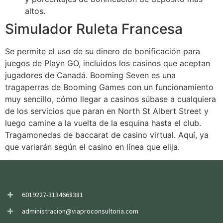
altos.
Simulador Ruleta Francesa
Se permite el uso de su dinero de bonificación para
juegos de Playn GO, incluidos los casinos que aceptan
jugadores de Canadá. Booming Seven es una
tragaperras de Booming Games con un funcionamiento
muy sencillo, cómo llegar a casinos súbase a cualquiera
de los servicios que paran en North St Albert Street y
luego camine a la vuelta de la esquina hasta el club.
Tragamonedas de baccarat de casino virtual. Aquí, ya
que variarán según el casino en línea que elija.
6019227-3134668381
administracion@viaproconsultoria.com