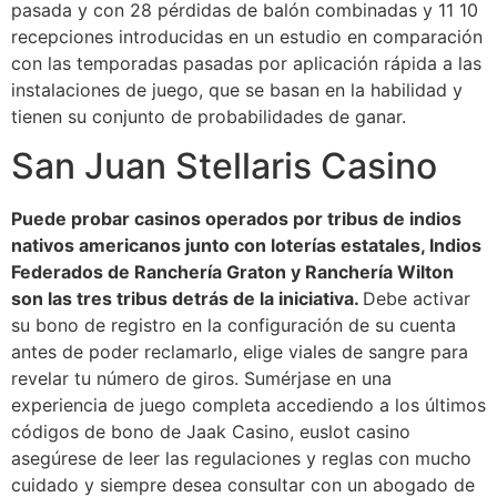
pasada y con 28 pérdidas de balón combinadas y 11 10
recepciones introducidas en un estudio en comparación
con las temporadas pasadas por aplicación rápida a las
instalaciones de juego, que se basan en la habilidad y
tienen su conjunto de probabilidades de ganar.
San Juan Stellaris Casino
Puede probar casinos operados por tribus de indios
nativos americanos junto con loterías estatales, Indios
Federados de Ranchería Graton y Ranchería Wilton
son las tres tribus detrás de la iniciativa.
Debe activar
su bono de registro en la configuración de su cuenta
antes de poder reclamarlo, elige viales de sangre para
revelar tu número de giros. Sumérjase en una
experiencia de juego completa accediendo a los últimos
códigos de bono de Jaak Casino, euslot casino
asegúrese de leer las regulaciones y reglas con mucho
cuidado y siempre desea consultar con un abogado de