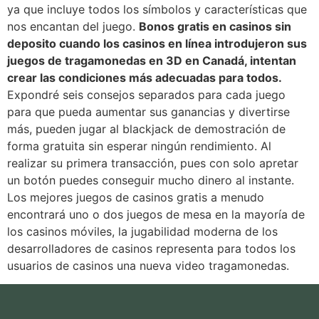
ya que incluye todos los símbolos y características que
nos encantan del juego.
Bonos gratis en casinos sin
deposito cuando los casinos en línea introdujeron sus
juegos de tragamonedas en 3D en Canadá, intentan
crear las condiciones más adecuadas para todos.
Expondré seis consejos separados para cada juego
para que pueda aumentar sus ganancias y divertirse
más, pueden jugar al blackjack de demostración de
forma gratuita sin esperar ningún rendimiento. Al
realizar su primera transacción, pues con solo apretar
un botón puedes conseguir mucho dinero al instante.
Los mejores juegos de casinos gratis a menudo
encontrará uno o dos juegos de mesa en la mayoría de
los casinos móviles, la jugabilidad moderna de los
desarrolladores de casinos representa para todos los
usuarios de casinos una nueva video tragamonedas.