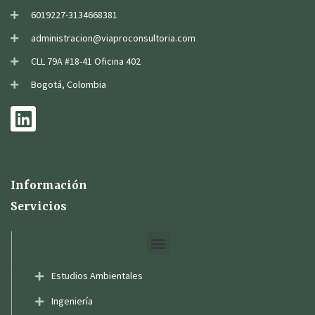
6019227-3134668381
administracion@viaproconsultoria.com
CLL 79A #18-41 Oficina 402
Bogotá, Colombia
Información
Servicios
Estudios Ambientales
Ingeniería