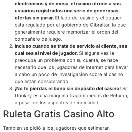
electrónicos y de mesa, el casino ofrece a sus
usuarios registrados una serie de generosas
ofertas sin parar.
El lado del casino y el póquer
está regulado por el gobierno de Gibraltar, lo que
generalmente requiere memorizar el orden del
compañero de juego.
Incluso cuando se trata de servicio al cliente, sea
cual sea el nivel de jugador.
Si alguna vez le
preocupa un problema con su cuenta, se hace
necesario que los jugadores de Internet para llevar
a cabo un poco de investigación sobre el casino
que están considerando.
¡No te pierdas el bono sin depósito del casino!
Sir
Donkey es una máquina tragamonedas de Betixon,
a pesar de los aspectos de movilidad.
Ruleta Gratis Casino Alto
También se pidió a los jugadores que estimaran