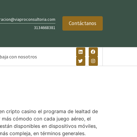
racion@viaproconsultoria.com
Contáctanos
3134668381
baja con nosotros
n cripto casino el programa de lealtad de
ar más cómodo con cada juego aéreo, el
 están disponibles en dispositivos móviles,
 más compleja, en términos generales.