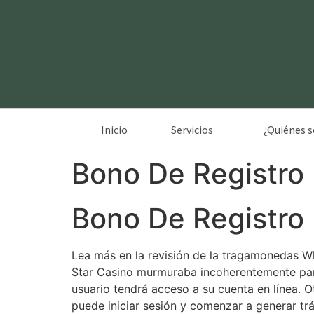
Inicio
Servicios
¿Quiénes 
Bono De Registro 
Bono De Registro 
Lea más en la revisión de la tragamonedas Wh
Star Casino murmuraba incoherentemente para
usuario tendrá acceso a su cuenta en línea. Ot
puede iniciar sesión y comenzar a generar tr