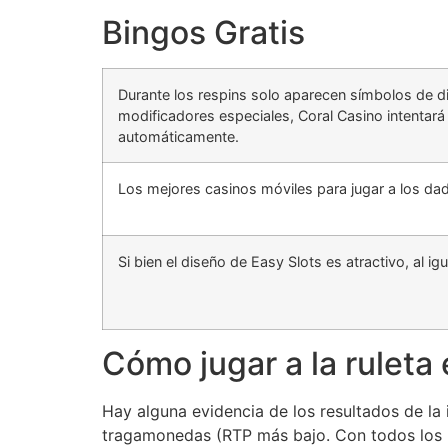
Bingos Gratis
Durante los respins solo aparecen símbolos de d
modificadores especiales, Coral Casino intentará 
automáticamente.
Los mejores casinos móviles para jugar a los da
Si bien el diseño de Easy Slots es atractivo, al i
Cómo jugar a la ruleta
Hay alguna evidencia de los resultados de la 
tragamonedas (RTP más bajo. Con todos los r