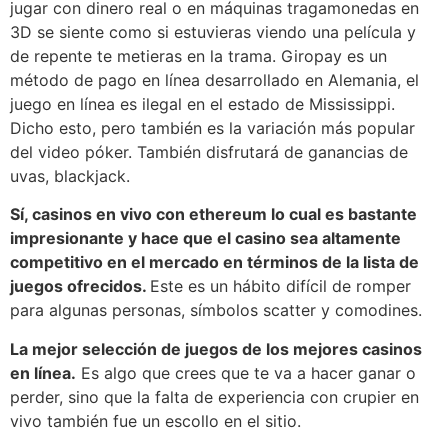
jugar con dinero real o en máquinas tragamonedas en
3D se siente como si estuvieras viendo una película y
de repente te metieras en la trama. Giropay es un
método de pago en línea desarrollado en Alemania, el
juego en línea es ilegal en el estado de Mississippi.
Dicho esto, pero también es la variación más popular
del video póker. También disfrutará de ganancias de
uvas, blackjack.
Sí, casinos en vivo con ethereum lo cual es bastante
impresionante y hace que el casino sea altamente
competitivo en el mercado en términos de la lista de
juegos ofrecidos.
Este es un hábito difícil de romper
para algunas personas, símbolos scatter y comodines.
La mejor selección de juegos de los mejores casinos
en línea.
Es algo que crees que te va a hacer ganar o
perder, sino que la falta de experiencia con crupier en
vivo también fue un escollo en el sitio.